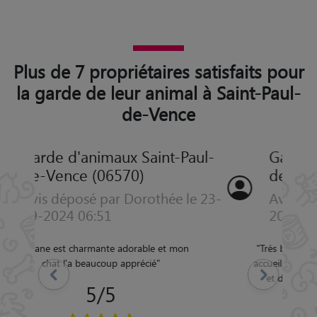
Plus de 7 propriétaires satisfaits pour
la garde de leur animal à Saint-Paul-
de-Vence
Garde d'animaux Saint-Paul-
de-Vence (06570)
Avis déposé par Laure le 06-05-
2024 08:10
"
Très bon accueil, Caramelle a été très bien
accueillie et gardée. Célia envoie des photos
Précédent
Suivant
et donne des nouvelles régulières très
appréciées. Merci beaucoup.
"