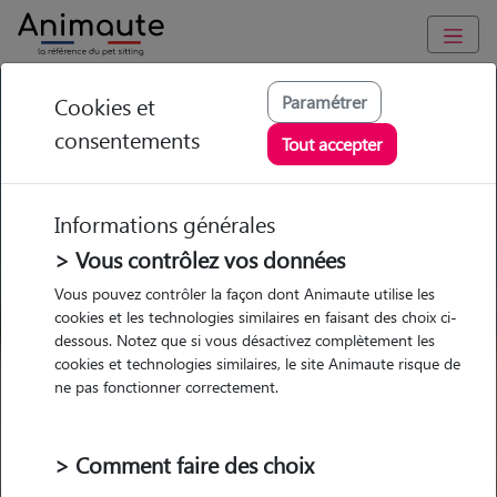
GARDE ANIMAUX à Saint-Paul-de-Vence : Garde chien et chat
Paramétrer
Cookies et
en famille ou à domicile, visites et promenades
consentements
Tout accepter
Trouvez une garde animaux à
Saint-Paul-de-Vence
Informations générales
Parmi nos 2 pet-sitters à Saint-
> Vous contrôlez vos données
Paul-de-Vence
Vous pouvez contrôler la façon dont Animaute utilise les
cookies et les technologies similaires en faisant des choix ci-
dessous. Notez que si vous désactivez complètement les
cookies et technologies similaires, le site Animaute risque de
ne pas fonctionner correctement.
Garde
Garde
Promenades
Promenades
chez le Pet Sitter
chez le Pet Sitter
Visites
Visites
> Comment faire des choix