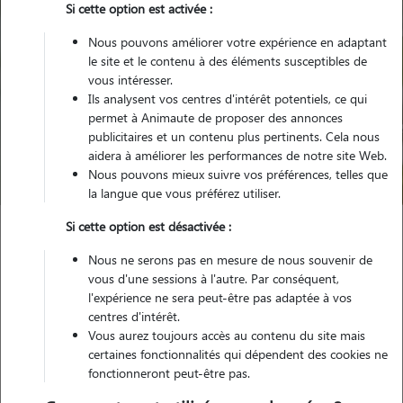
Si cette option est activée :
Nous pouvons améliorer votre expérience en adaptant
le site et le contenu à des éléments susceptibles de
vous intéresser.
Ils analysent vos centres d'intérêt potentiels, ce qui
Pour quel animal ?
permet à Animaute de proposer des annonces
publicitaires et un contenu plus pertinents. Cela nous
aidera à améliorer les performances de notre site Web.
Trouver mon Pet Sitter
Nous pouvons mieux suivre vos préférences, telles que
la langue que vous préférez utiliser.
Si cette option est désactivée :
Garde animaux
France
Provence Alpes Côte d'Azur
Nous ne serons pas en mesure de nous souvenir de
Alpes-Maritimes
Saint-Paul-de-Vence
vous d'une sessions à l'autre. Par conséquent,
l'expérience ne sera peut-être pas adaptée à vos
centres d'intérêt.
Vous aurez toujours accès au contenu du site mais
Nos promeneurs et familles d'accueil
certaines fonctionnalités qui dépendent des cookies ne
fonctionneront peut-être pas.
à Saint-Paul-de-Vence (06570)