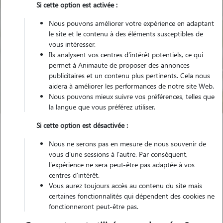
Si cette option est activée :
Nous pouvons améliorer votre expérience en adaptant
le site et le contenu à des éléments susceptibles de
vous intéresser.
Ils analysent vos centres d'intérêt potentiels, ce qui
Pour quel animal ?
permet à Animaute de proposer des annonces
publicitaires et un contenu plus pertinents. Cela nous
aidera à améliorer les performances de notre site Web.
Trouver mon Pet Sitter
Nous pouvons mieux suivre vos préférences, telles que
la langue que vous préférez utiliser.
Si cette option est désactivée :
Garde animaux
France
Provence Alpes Côte d'Azur
Nous ne serons pas en mesure de nous souvenir de
Bouches-du-Rhône
Saint-Victoret
vous d'une sessions à l'autre. Par conséquent,
l'expérience ne sera peut-être pas adaptée à vos
centres d'intérêt.
Vous aurez toujours accès au contenu du site mais
Nos promeneurs et familles d'accueil
certaines fonctionnalités qui dépendent des cookies ne
fonctionneront peut-être pas.
à Saint-Victoret (13730)