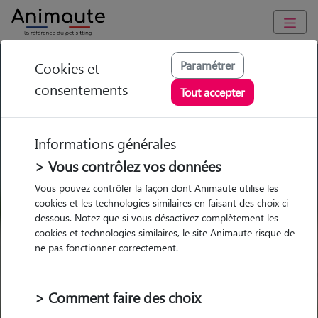
GARDE ANIMAUX à Saint-Victoret : Garde chien et chat en
Paramétrer
Cookies et
famille ou à domicile, visites et promenades
consentements
Tout accepter
Trouvez une garde animaux à
Saint-Victoret
Informations générales
Parmi nos 2 pet-sitters à Saint-
> Vous contrôlez vos données
Victoret
Vous pouvez contrôler la façon dont Animaute utilise les
cookies et les technologies similaires en faisant des choix ci-
dessous. Notez que si vous désactivez complètement les
cookies et technologies similaires, le site Animaute risque de
ne pas fonctionner correctement.
Garde
Garde
Promenades
Promenades
chez le Pet Sitter
chez le Pet Sitter
Visites
Visites
> Comment faire des choix