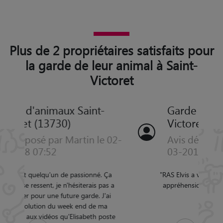
Plus de 2 propriétaires satisfaits pour
la garde de leur animal à Saint-
Victoret
Garde d'animaux Saint-
Victoret (13730)
Avis déposé par NICOLE le 22-
03-2015 08:14
"
RAS Elvis a vite pris ses marques, aucune
Précédent
Suivant
appréhension pour la prochaine garde.
"
5/5