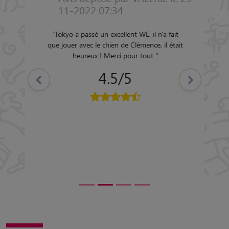
11-2022 07:34
"
Tokyo a passé un excellent WE, il n'a fait
que jouer avec le chien de Clémence, il était
Précédent
Suivant
heureux ! Merci pour tout
"
4.5/5
Des souvenirs de garde inoubliables à
Saint-Vivien-de-Médoc (33590)
Retrouvez tous les souvenirs déposés par les pet sitters ayant gardé
des animaux à Saint-Vivien-de-Médoc.