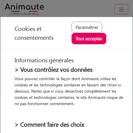
GARDE ANIMAUX à Saint-Vivien-de-Médoc : Garde chien et
Paramétrer
Cookies et
chat en famille ou à domicile, visites et promenades
consentements
Tout accepter
Trouvez une garde animaux à
Saint-Vivien-de-Médoc
Informations générales
Parmi nos 5 pet-sitters à Saint-
> Vous contrôlez vos données
Vivien-de-Médoc
Vous pouvez contrôler la façon dont Animaute utilise les
cookies et les technologies similaires en faisant des choix ci-
dessous. Notez que si vous désactivez complètement les
cookies et technologies similaires, le site Animaute risque de
ne pas fonctionner correctement.
Garde
Garde
Promenades
Promenades
chez le Pet Sitter
chez le Pet Sitter
Visites
Visites
> Comment faire des choix