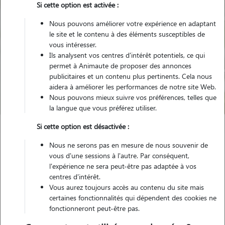
Si cette option est activée :
Nous pouvons améliorer votre expérience en adaptant
le site et le contenu à des éléments susceptibles de
vous intéresser.
Ils analysent vos centres d'intérêt potentiels, ce qui
Pour quel animal ?
permet à Animaute de proposer des annonces
publicitaires et un contenu plus pertinents. Cela nous
aidera à améliorer les performances de notre site Web.
Trouver mon Pet Sitter
Nous pouvons mieux suivre vos préférences, telles que
la langue que vous préférez utiliser.
Si cette option est désactivée :
Garde animaux
France
Nouvelle Aquitaine
Gironde
Nous ne serons pas en mesure de nous souvenir de
Saint-Vivien-de-Médoc
vous d'une sessions à l'autre. Par conséquent,
l'expérience ne sera peut-être pas adaptée à vos
centres d'intérêt.
Vous aurez toujours accès au contenu du site mais
Nos promeneurs et familles d'accueil
certaines fonctionnalités qui dépendent des cookies ne
fonctionneront peut-être pas.
à Saint-Vivien-de-Médoc (33590)