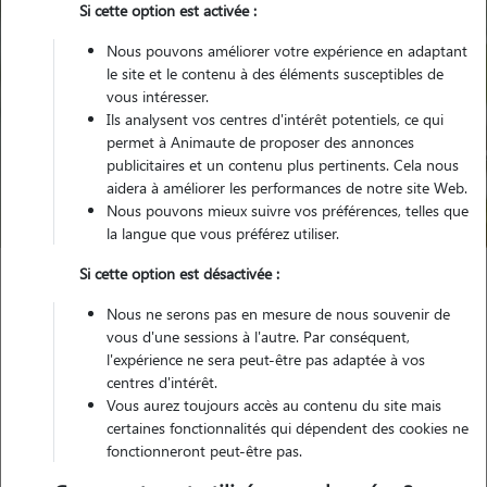
Si cette option est activée :
Nous pouvons améliorer votre expérience en adaptant
le site et le contenu à des éléments susceptibles de
vous intéresser.
Ils analysent vos centres d'intérêt potentiels, ce qui
Pour quel animal ?
permet à Animaute de proposer des annonces
publicitaires et un contenu plus pertinents. Cela nous
aidera à améliorer les performances de notre site Web.
Trouver mon Pet Sitter
Nous pouvons mieux suivre vos préférences, telles que
la langue que vous préférez utiliser.
Si cette option est désactivée :
Garde animaux
France
Provence Alpes Côte d'Azur
Var
Nous ne serons pas en mesure de nous souvenir de
Saint-Zacharie
vous d'une sessions à l'autre. Par conséquent,
l'expérience ne sera peut-être pas adaptée à vos
centres d'intérêt.
Vous aurez toujours accès au contenu du site mais
Nos promeneurs et familles d'accueil
certaines fonctionnalités qui dépendent des cookies ne
fonctionneront peut-être pas.
à Saint-Zacharie (83640)