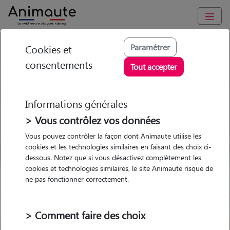
GARDE ANIMAUX à Saint-Zacharie : Garde chien et chat en
Paramétrer
Cookies et
famille ou à domicile, visites et promenades
consentements
Tout accepter
Trouvez une garde animaux à
Saint-Zacharie
Informations générales
Parmi nos 6 pet-sitters à Saint-
> Vous contrôlez vos données
Zacharie
Vous pouvez contrôler la façon dont Animaute utilise les
cookies et les technologies similaires en faisant des choix ci-
dessous. Notez que si vous désactivez complètement les
cookies et technologies similaires, le site Animaute risque de
ne pas fonctionner correctement.
Garde
Garde
Promenades
Promenades
chez le Pet Sitter
chez le Pet Sitter
Visites
Visites
> Comment faire des choix