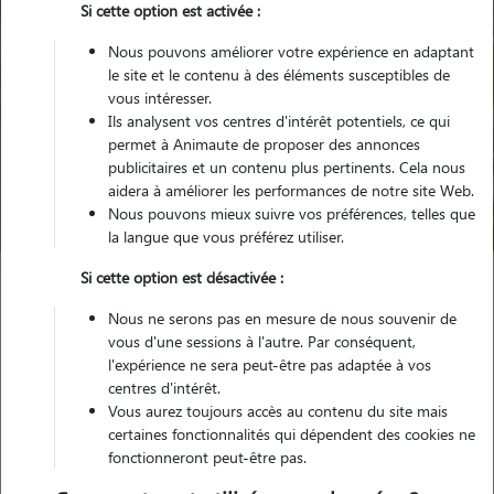
Si cette option est activée :
Nous pouvons améliorer votre expérience en adaptant
le site et le contenu à des éléments susceptibles de
vous intéresser.
Ils analysent vos centres d'intérêt potentiels, ce qui
Pour quel animal ?
permet à Animaute de proposer des annonces
publicitaires et un contenu plus pertinents. Cela nous
aidera à améliorer les performances de notre site Web.
Trouver mon Pet Sitter
Nous pouvons mieux suivre vos préférences, telles que
la langue que vous préférez utiliser.
Si cette option est désactivée :
Garde animaux
France
Provence Alpes Côte d'Azur
Nous ne serons pas en mesure de nous souvenir de
Bouches-du-Rhône
Saintes-Maries-de-la-Mer
vous d'une sessions à l'autre. Par conséquent,
l'expérience ne sera peut-être pas adaptée à vos
centres d'intérêt.
Vous aurez toujours accès au contenu du site mais
Nos promeneurs et familles d'accueil
certaines fonctionnalités qui dépendent des cookies ne
fonctionneront peut-être pas.
à Saintes-Maries-de-la-Mer (13460)