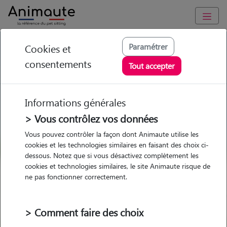
GARDE ANIMAUX à Saintes-Maries-de-la-Mer : Garde chien et
Paramétrer
Cookies et
chat en famille ou à domicile, visites et promenades
consentements
Tout accepter
Trouvez une garde animaux à
Saintes-Maries-de-la-Mer
Informations générales
Parmi nos 1 pet-sitters à Saintes-
> Vous contrôlez vos données
Maries-de-la-Mer
Vous pouvez contrôler la façon dont Animaute utilise les
cookies et les technologies similaires en faisant des choix ci-
dessous. Notez que si vous désactivez complètement les
cookies et technologies similaires, le site Animaute risque de
ne pas fonctionner correctement.
Garde
Garde
Promenades
Promenades
chez le Pet Sitter
chez le Pet Sitter
Visites
Visites
> Comment faire des choix