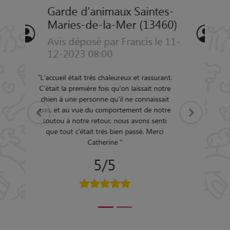
Garde d'animaux Saintes-
Maries-de-la-Mer (13460)
Avis déposé par Mireille le 08-
05-2016 09:30
"
.Antoine est un gardien formidable,mon
chien est en pleine forme,il a passé un mois
formidable,choyé,câline,il s'est sociabilité
Précédent
Suivant
dans cette famille d'accueil formidable.pour
tous nos déplacements à venir il sera notre
choix.merci Antoine
"
4.5/5