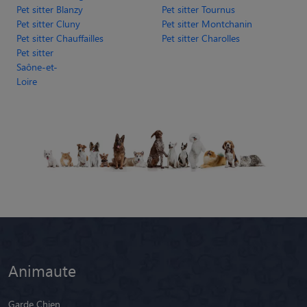
Pet sitter Blanzy
Pet sitter Tournus
Pet sitter Cluny
Pet sitter Montchanin
Pet sitter Chauffailles
Pet sitter Charolles
Pet sitter
Saône-et-
Loire
Animaute
Garde Chien