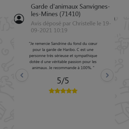
Garde d'animaux Sanvignes-
les-Mines (71410)
Avis déposé par CHRISTINE le
14-08-2020 09:37
"
un contact positif IMMEDIAT, Alexia a un
véritable don pour faire sentir son amour
des animaux, très professionnelle pour
cette première garde. Pour une petite
shihuahua qui n'a jamais quitté le lieu où
elle a grandi depuis l'âge de 2mois, ce fut
Précédent
Suivant
FORMIDABLE dès la première rencontre.
Alexia est désormais la "nounou" de mon
"trésor". Elle a très grand feeling avec les
animaux et arrive même à anticiper...Un
grand bravo. Mme M. Christine
"
5/5