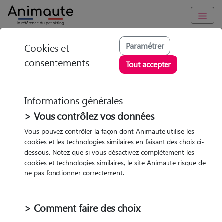
GARDE ANIMAUX à Sanvignes-les-Mines : Garde chien et chat
Paramétrer
Cookies et
en famille ou à domicile, visites et promenades
consentements
Tout accepter
Trouvez une garde animaux à
Sanvignes-les-Mines
Informations générales
Parmi nos 1 pet-sitters à
> Vous contrôlez vos données
Sanvignes-les-Mines
Vous pouvez contrôler la façon dont Animaute utilise les
cookies et les technologies similaires en faisant des choix ci-
dessous. Notez que si vous désactivez complètement les
cookies et technologies similaires, le site Animaute risque de
ne pas fonctionner correctement.
Garde
Garde
Promenades
Promenades
chez le Pet Sitter
chez le Pet Sitter
Visites
Visites
> Comment faire des choix