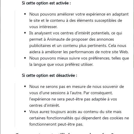
Si cette option est activée :
Nous pouvons améliorer votre expérience en adaptant
le site et le contenu à des éléments susceptibles de
vous intéresser.
Ils analysent vos centres d'intérêt potentiels, ce qui
Pour quel animal ?
permet à Animaute de proposer des annonces
publicitaires et un contenu plus pertinents. Cela nous
aidera à améliorer les performances de notre site Web.
Trouver mon Pet Sitter
Nous pouvons mieux suivre vos préférences, telles que
la langue que vous préférez utiliser.
Si cette option est désactivée :
Garde animaux
France
Bourgogne-Franche-Comte
Nous ne serons pas en mesure de nous souvenir de
Saône-et-Loire
Sanvignes-les-Mines
vous d'une sessions à l'autre. Par conséquent,
l'expérience ne sera peut-être pas adaptée à vos
centres d'intérêt.
Vous aurez toujours accès au contenu du site mais
Nos promeneurs et familles d'accueil
certaines fonctionnalités qui dépendent des cookies ne
fonctionneront peut-être pas.
à Sanvignes-les-Mines (71410)