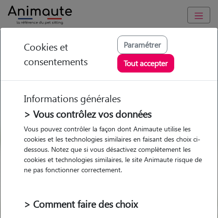
GARDE ANIMAUX à Sarbazan : Garde chien et chat en famille
Paramétrer
Cookies et
ou à domicile, visites et promenades
consentements
Tout accepter
Trouvez une garde animaux à
Sarbazan
Informations générales
Parmi nos 3 pet-sitters à Sarbazan
> Vous contrôlez vos données
Vous pouvez contrôler la façon dont Animaute utilise les
cookies et les technologies similaires en faisant des choix ci-
dessous. Notez que si vous désactivez complètement les
cookies et technologies similaires, le site Animaute risque de
Garde
Garde
Promenades
Promenades
ne pas fonctionner correctement.
chez le Pet Sitter
chez le Pet Sitter
Visites
Visites
> Comment faire des choix