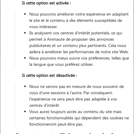
Si cette option est activée :
Nous pouvons améliorer votre expérience en adaptant
le site et le contenu à des éléments susceptibles de
Pour quel animal ?
vous intéresser.
Ils analysent vos centres d'intérêt potentiels, ce qui
permet à Animaute de proposer des annonces
Trouver mon Pet Sitter
publicitaires et un contenu plus pertinents. Cela nous
aidera à améliorer les performances de notre site Web.
Nous pouvons mieux suivre vos préférences, telles que
la langue que vous préférez utiliser.
Garde animaux
France
Nouvelle Aquitaine
Landes
Si cette option est désactivée :
Sarbazan
Nous ne serons pas en mesure de nous souvenir de
vous d'une sessions à l'autre. Par conséquent,
l'expérience ne sera peut-être pas adaptée à vos
centres d'intérêt.
Nos promeneurs et familles d'accueil
Vous aurez toujours accès au contenu du site mais
à Sarbazan (40120)
certaines fonctionnalités qui dépendent des cookies ne
fonctionneront peut-être pas.