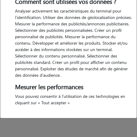
Comment sont utilisées vos données ?
Garde d'animaux Sarry
Analyser activement les caractéristiques du terminal pour
(71110)
l'identification. Utiliser des données de géolocalisation précises.
Avis déposé par caroline le 30-
Mesurer la performance des publicités/annonces publicitaires.
Sélectionner des publicités personnalisées. Créer un profil
12-2024 10:28
personnalisé de publicités. Mesurer la performance du
contenu. Développer et améliorer les produits. Stocker et/ou
"
Sabine et sa jolie petite famille ont été
accéder à des informations stockées sur un terminal.
adorable avec notre Elmer. Un grand merci,
Sélectionner du contenu personnalisé. Sélectionner des
nous avons pu passer des vacances
publicités standard. Créer un profil pour afficher un contenu
Précédent
Suivant
sereines avec des petits mots et photos
personnalisé. Exploiter des études de marché afin de générer
régulièrement. Un séjour de 9 jours parfait.
des données d'audience.
Caroline & Denis
"
Mesurer les performances
5/5
Vous pouvez consentir à l'utilisation de ces technologies en
cliquant sur « Tout accepter »