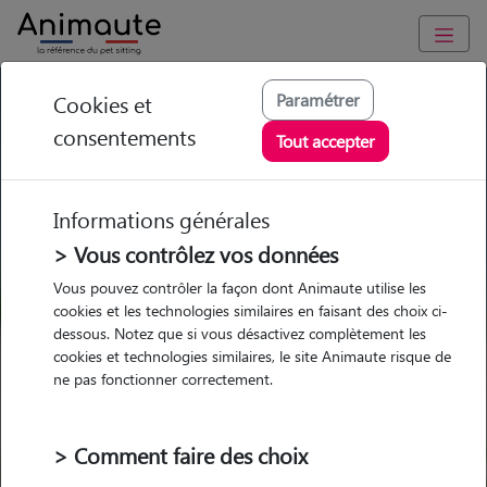
GARDE ANIMAUX à Sarry : Garde chien et chat en famille ou à
Paramétrer
Cookies et
domicile, visites et promenades
consentements
Tout accepter
Trouvez une garde animaux à
Sarry
Informations générales
Parmi nos pet-sitters à Sarry
> Vous contrôlez vos données
Vous pouvez contrôler la façon dont Animaute utilise les
cookies et les technologies similaires en faisant des choix ci-
dessous. Notez que si vous désactivez complètement les
cookies et technologies similaires, le site Animaute risque de
Garde
Garde
Promenades
Promenades
ne pas fonctionner correctement.
chez le Pet Sitter
chez le Pet Sitter
Visites
Visites
> Comment faire des choix