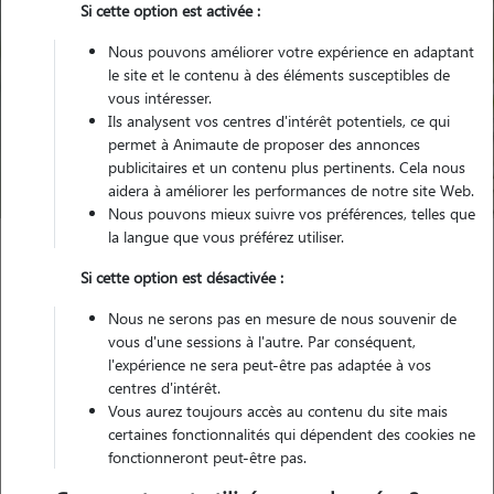
Si cette option est activée :
Nous pouvons améliorer votre expérience en adaptant
le site et le contenu à des éléments susceptibles de
Pour quel animal ?
vous intéresser.
Ils analysent vos centres d'intérêt potentiels, ce qui
permet à Animaute de proposer des annonces
Trouver mon Pet Sitter
publicitaires et un contenu plus pertinents. Cela nous
aidera à améliorer les performances de notre site Web.
Nous pouvons mieux suivre vos préférences, telles que
la langue que vous préférez utiliser.
Garde animaux
France
Bourgogne-Franche-Comte
Si cette option est désactivée :
Saône-et-Loire
Sarry
Nous ne serons pas en mesure de nous souvenir de
vous d'une sessions à l'autre. Par conséquent,
l'expérience ne sera peut-être pas adaptée à vos
centres d'intérêt.
Vous aurez toujours accès au contenu du site mais
Plus de 1 propriétaires satisfaits pour
certaines fonctionnalités qui dépendent des cookies ne
la garde de leur animal à Sarry
fonctionneront peut-être pas.