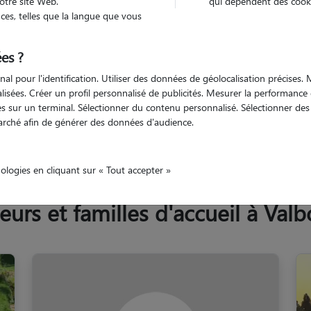
otre site Web.
qui dépendent des cooki
Trouv
es, telles que la langue que vous
es ?
Trouvez votre pet sitter
nal pour l'identification. Utiliser des données de géolocalisation précises
nalisées. Créer un profil personnalisé de publicités. Mesurer la performanc
 sur un terminal. Sélectionner du contenu personnalisé. Sélectionner des p
arché afin de générer des données d'audience.
Azur
Alpes-Maritimes
Valbonne
nologies en cliquant sur « Tout accepter »
rs et familles d'accueil à Val