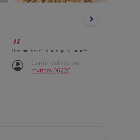
“
“
S'occup
Une minette très tendre que j’ai adorée
qui aim
Garde réalisée par
myriam 06220