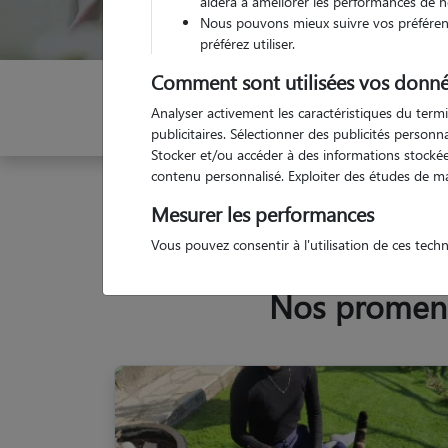
aidera à améliorer les performances de n
Nous pouvons mieux suivre vos préférenc
préférez utiliser.
Comment sont utilisées vos donné
Indiquez vos dates
Analyser activement les caractéristiques du termi
publicitaires. Sélectionner des publicités person
Stocker et/ou accéder à des informations stockées
contenu personnalisé. Exploiter des études de m
Garde animaux
France
Provence Alpes Côte d'
Mesurer les performances
Vous pouvez consentir à l'utilisation de ces tech
Nos promeneu