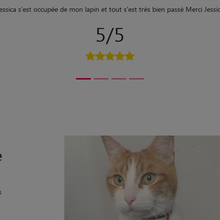
e expérience pour la garde de mon lapin Bloom. Fiona est douce et attent
s étaient vraiment rassurants. J'ai retrouvé Bloom en pleine forme. Je re
5/5
e
s