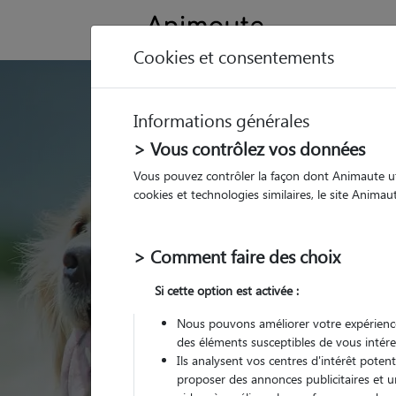
Cookies et consentements
GARDE ANIMAUX à
Informations générales
Trouvez une garde
> Vous contrôlez vos données
Valbonne
Vous pouvez contrôler la façon dont Animaute util
cookies et technologies similaires, le site Anima
Parmi nos 9 pet-sitter
> Comment faire des choix
Si cette option est activée :
Nous pouvons améliorer votre expérience
des éléments susceptibles de vous intére
Ils analysent vos centres d'intérêt poten
proposer des annonces publicitaires et u