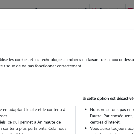
Comment ça marche ?
Recherche
 Valbonne : Garde chien et chat en famille ou à domicile, visit
 animaux à
ise les cookies et les technologies similaires en faisant des choix ci-des
Garde
Garde
ute risque de ne pas fonctionner correctement.
chez le Pet Sitter
chez le Pet Sitter
s à Valbonne
Si cette option est désactivé
 en adaptant le site et le contenu à
Nous ne serons pas en 
sser.
l'autre. Par conséquent,
Pou
tiels, ce qui permet à Animaute de
centres d'intérêt.
n contenu plus pertinents. Cela nous
Vous aurez toujours accè