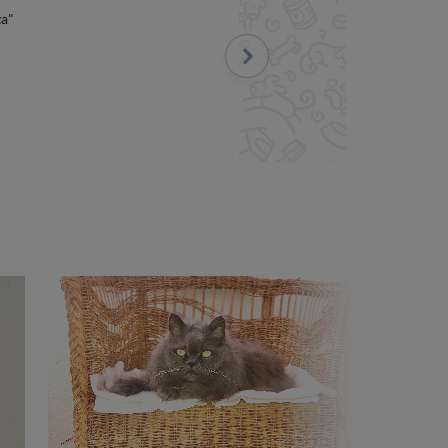
ive et les photos et
commande sans hésiter.
"
Suivant