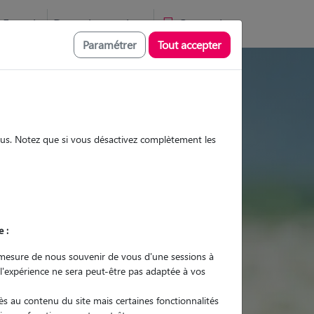
Favoris
Devenir pet sitter
Connexion
Paramétrer
Tout accepter
es et promenades
sous. Notez que si vous désactivez complètement les
Promenades
Promenades
Visites
Visites
e :
mesure de nous souvenir de vous d'une sessions à
 l'expérience ne sera peut-être pas adaptée à vos
r quel animal ?
s au contenu du site mais certaines fonctionnalités