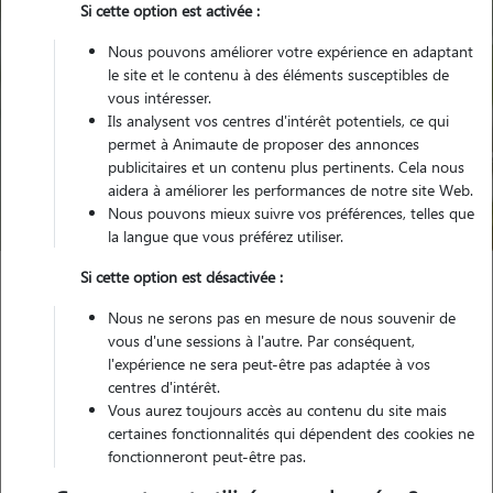
Si cette option est activée :
Nous pouvons améliorer votre expérience en adaptant
le site et le contenu à des éléments susceptibles de
vous intéresser.
Ils analysent vos centres d'intérêt potentiels, ce qui
Pour quel animal ?
permet à Animaute de proposer des annonces
publicitaires et un contenu plus pertinents. Cela nous
aidera à améliorer les performances de notre site Web.
Trouver mon Pet Sitter
Nous pouvons mieux suivre vos préférences, telles que
la langue que vous préférez utiliser.
Si cette option est désactivée :
Garde animaux
France
Bourgogne-Franche-Comte
Nous ne serons pas en mesure de nous souvenir de
Doubs
Valentigney
vous d'une sessions à l'autre. Par conséquent,
l'expérience ne sera peut-être pas adaptée à vos
centres d'intérêt.
Vous aurez toujours accès au contenu du site mais
Nos promeneurs et familles d'accueil
certaines fonctionnalités qui dépendent des cookies ne
fonctionneront peut-être pas.
à Valentigney (25700)