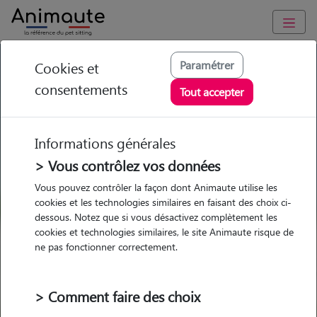
GARDE ANIMAUX à Valentigney : Garde chien et chat en
Paramétrer
Cookies et
famille ou à domicile, visites et promenades
consentements
Tout accepter
Trouvez une garde animaux à
Valentigney
Informations générales
Parmi nos 2 pet-sitters à
> Vous contrôlez vos données
Valentigney
Vous pouvez contrôler la façon dont Animaute utilise les
cookies et les technologies similaires en faisant des choix ci-
dessous. Notez que si vous désactivez complètement les
cookies et technologies similaires, le site Animaute risque de
ne pas fonctionner correctement.
Garde
Garde
Promenades
Promenades
chez le Pet Sitter
chez le Pet Sitter
Visites
Visites
> Comment faire des choix