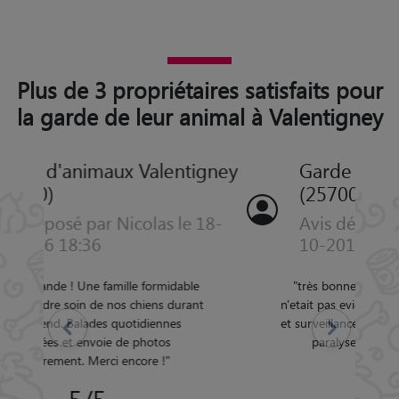
Plus de 3 propriétaires satisfaits pour
la garde de leur animal à Valentigney
Garde d'animaux Valentigney
(25700)
Avis déposé par michele le 30-
10-2011 10:19
"
très bonne garde surtout que la tache
n'etait pas evidente :piqures 2 fois par jours
Précédent
Suivant
et surveillance de la chienne puiqu'oliane se
paralyse un peu du train arriere
"
5/5