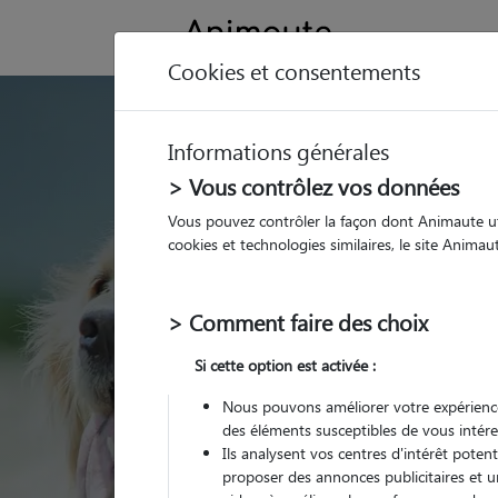
Cookies et consentements
GARDE ANIMAUX à Va
Informations générales
Trouvez une garde
> Vous contrôlez vos données
Vauvenargues
Vous pouvez contrôler la façon dont Animaute util
cookies et technologies similaires, le site Anima
Parmi nos pet-sitters à
Vauvenargues
> Comment faire des choix
Si cette option est activée :
Nous pouvons améliorer votre expérience
des éléments susceptibles de vous intére
Ils analysent vos centres d'intérêt poten
proposer des annonces publicitaires et u