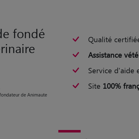
rde fondé
Qualité certifié
rinaire
Assistance vété
Service d'aide 
Site
100% franç
n
o-fondateur de Animaute