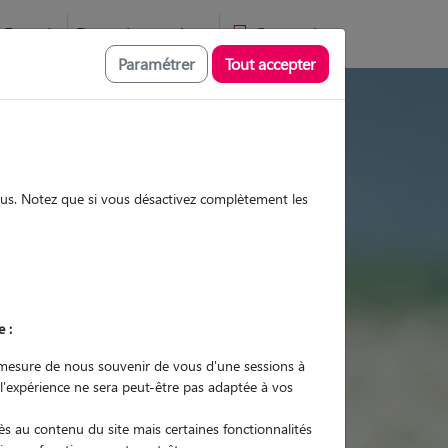
Favoris
Devenir pet sitter
Connexion
Paramétrer
Tout accepter
sites et promenades
sous. Notez que si vous désactivez complètement les
Promenades
Promenades
Visites
Visites
e :
mesure de nous souvenir de vous d'une sessions à
 l'expérience ne sera peut-être pas adaptée à vos
r quel animal ?
s au contenu du site mais certaines fonctionnalités