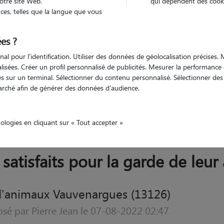
otre site Web.
qui dépendent des cooki
Trouv
es, telles que la langue que vous
es ?
Trouvez votre pet sitter
nal pour l'identification. Utiliser des données de géolocalisation précises
nalisées. Créer un profil personnalisé de publicités. Mesurer la performanc
 sur un terminal. Sélectionner du contenu personnalisé. Sélectionner des p
arché afin de générer des données d'audience.
Azur
Bouches-du-Rhône
Vauvenargues
nologies en cliquant sur « Tout accepter »
 satisfaits pour la garde de leu
d'animaux Vauvenargues (13126)
sé par Pierre Jean le 07-08-2022 02:47