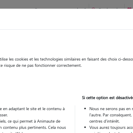
Comment ça marche ?
Recherche
uvenargues : Garde chien et chat en famille ou à domicile, vi
 animaux à
ise les cookies et les technologies similaires en faisant des choix ci-des
Garde
Garde
ute risque de ne pas fonctionner correctement.
chez le Pet Sitter
chez le Pet Sitter
Si cette option est désactivé
 en adaptant le site et le contenu à
Nous ne serons pas en 
sser.
l'autre. Par conséquent,
Pou
tiels, ce qui permet à Animaute de
centres d'intérêt.
n contenu plus pertinents. Cela nous
Vous aurez toujours accè