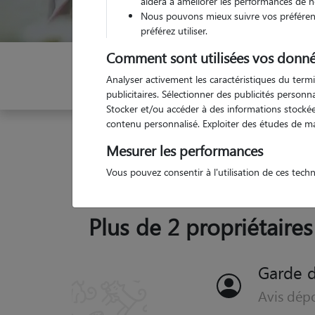
aidera à améliorer les performances de n
Nous pouvons mieux suivre vos préférenc
préférez utiliser.
Comment sont utilisées vos donné
Indiquez vos dates
Analyser activement les caractéristiques du termi
publicitaires. Sélectionner des publicités person
Stocker et/ou accéder à des informations stockées
contenu personnalisé. Exploiter des études de m
Garde animaux
France
Provence Alpes Côte d'
Mesurer les performances
Vous pouvez consentir à l'utilisation de ces tech
Plus de 2 propriétaires
Garde 
Avis dépo