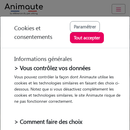
Paramétrer
Cookies et
Trouvez votre gardien idéal !
consentements
Tout accepter
Informations générales
Garde
Garde
Promenades
Promenades
chez le Pet Sitter
chez le Pet Sitter
> Vous contrôlez vos données
Visites
Visites
Vous pouvez contrôler la façon dont Animaute utilise les
cookies et les technologies similaires en faisant des choix ci-
dessous. Notez que si vous désactivez complètement les
cookies et technologies similaires, le site Animaute risque de
ne pas fonctionner correctement.
Pour quel animal ?
> Comment faire des choix