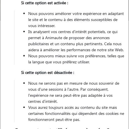
Si cette option est activée :
Trouver mon Pet Sitter
Nous pouvons améliorer votre expérience en adaptant
le site et le contenu à des éléments susceptibles de
vous intéresser.
Ils analysent vos centres d'intérêt potentiels, ce qui
Garde animaux
France
Auvergne-Rhône-Alpes
Ain
permet à Animaute de proposer des annonces
Chalamont
publicitaires et un contenu plus pertinents. Cela nous
aidera à améliorer les performances de notre site Web.
Pas encore de petsitters disponibles
Nous pouvons mieux suivre vos préférences, telles que
la langue que vous préférez utiliser.
Toutes nos petsitters à Chalamont
Si cette option est désactivée :
Tous les promeneurs de chiens à Chalamont
Nous ne serons pas en mesure de nous souvenir de
Tous les cat sitters à Chalamont
vous d'une sessions à l'autre. Par conséquent,
l'expérience ne sera peut-être pas adaptée à vos
centres d'intérêt.
Tous les dog sitters à Chalamont
Vous aurez toujours accès au contenu du site mais
certaines fonctionnalités qui dépendent des cookies ne
fonctionneront peut-être pas.