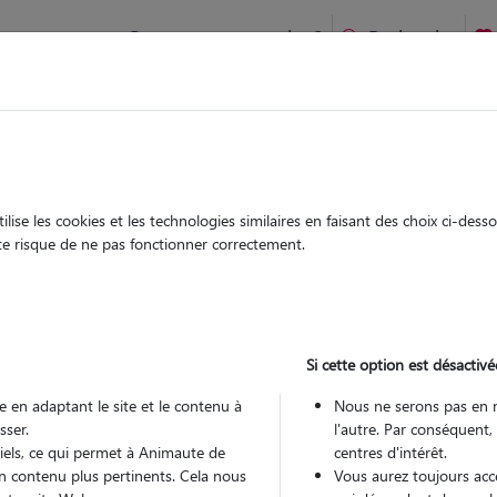
Comment ça marche ?
Recherche
ien idéal !
rifiés
Garde
Garde
chez le Pet Sitter
chez le Pet Sitter
ise les cookies et les technologies similaires en faisant des choix ci-des
ute risque de ne pas fonctionner correctement.
Si cette option est désactivé
Pou
 en adaptant le site et le contenu à
Nous ne serons pas en 
sser.
l'autre. Par conséquent,
tiels, ce qui permet à Animaute de
centres d'intérêt.
Trouv
n contenu plus pertinents. Cela nous
Vous aurez toujours accè