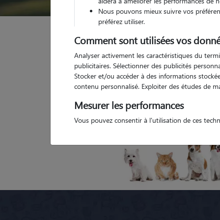
aidera à améliorer les performances de n
Nous pouvons mieux suivre vos préférenc
préférez utiliser.
Garde animaux
France
Provence Alpes Côte d'
Comment sont utilisées vos donné
Analyser activement les caractéristiques du termi
publicitaires. Sélectionner des publicités person
Stocker et/ou accéder à des informations stockées
Toutes nos petsitters à Jouques
Tous l
contenu personnalisé. Exploiter des études de m
Mesurer les performances
Vous pouvez consentir à l'utilisation de ces tech