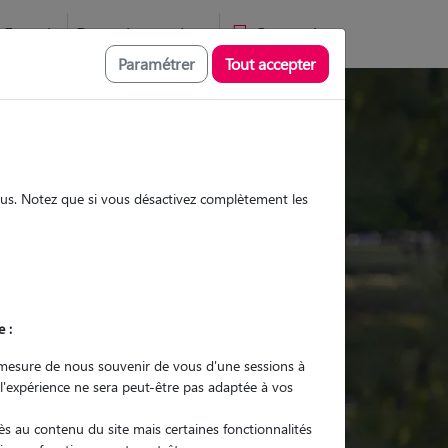
Favoris
Devenir pet sitter
Connexion
Paramétrer
Tout accepter
Promenades
Promenades
Visites
Visites
sous. Notez que si vous désactivez complètement les
e :
r quel animal ?
mesure de nous souvenir de vous d'une sessions à
 l'expérience ne sera peut-être pas adaptée à vos
er mon Pet Sitter
s au contenu du site mais certaines fonctionnalités