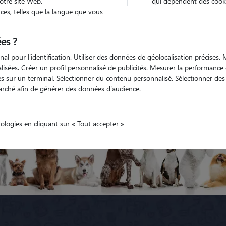
otre site Web.
qui dépendent des cooki
es, telles que la langue que vous
Azur
Bouches-du-Rhône
Jouques
es ?
nal pour l'identification. Utiliser des données de géolocalisation précises
Pas encore de petsitters disponibles
nalisées. Créer un profil personnalisé de publicités. Mesurer la performanc
 sur un terminal. Sélectionner du contenu personnalisé. Sélectionner des p
es promeneurs de chiens à Jouques
Tous les cat sitters à Jouque
arché afin de générer des données d'audience.
nologies en cliquant sur « Tout accepter »