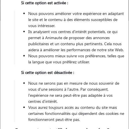
Si cette option est activée :
Trouver mon Pet Sitter
Nous pouvons améliorer votre expérience en adaptant
le site et le contenu à des éléments susceptibles de
vous intéresser.
Ils analysent vos centres d'intérêt potentiels, ce qui
Garde animaux
France
Auvergne-Rhône-Alpes
permet à Animaute de proposer des annonces
Haute-Loire
Langeac
publicitaires et un contenu plus pertinents. Cela nous
aidera à améliorer les performances de notre site Web.
Pas encore de petsitters disponibles
Nous pouvons mieux suivre vos préférences, telles que
la langue que vous préférez utiliser.
Toutes nos petsitters à Langeac
Si cette option est désactivée :
Tous les promeneurs de chiens à Langeac
Nous ne serons pas en mesure de nous souvenir de
Tous les cat sitters à Langeac
vous d'une sessions à l'autre. Par conséquent,
l'expérience ne sera peut-être pas adaptée à vos
centres d'intérêt.
Tous les dog sitters à Langeac
Vous aurez toujours accès au contenu du site mais
certaines fonctionnalités qui dépendent des cookies ne
fonctionneront peut-être pas.