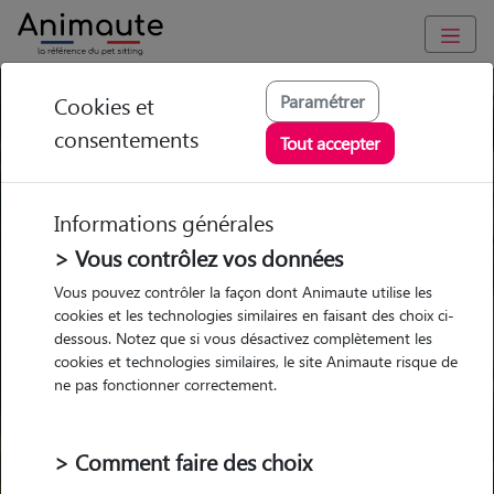
Paramétrer
Cookies et
Trouvez votre gardien idéal !
consentements
Tout accepter
Informations générales
Garde
Garde
Promenades
Promenades
chez le Pet Sitter
chez le Pet Sitter
> Vous contrôlez vos données
Visites
Visites
Vous pouvez contrôler la façon dont Animaute utilise les
cookies et les technologies similaires en faisant des choix ci-
dessous. Notez que si vous désactivez complètement les
cookies et technologies similaires, le site Animaute risque de
ne pas fonctionner correctement.
Pour quel animal ?
> Comment faire des choix