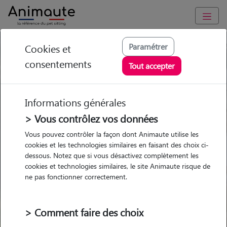
Paramétrer
Cookies et
Trouvez votre gardien idéal !
consentements
Tout accepter
Informations générales
Garde
Garde
Promenades
Promenades
chez le Pet Sitter
chez le Pet Sitter
> Vous contrôlez vos données
Visites
Visites
Vous pouvez contrôler la façon dont Animaute utilise les
cookies et les technologies similaires en faisant des choix ci-
dessous. Notez que si vous désactivez complètement les
cookies et technologies similaires, le site Animaute risque de
ne pas fonctionner correctement.
Pour quel animal ?
> Comment faire des choix