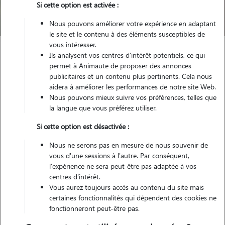
Si cette option est activée :
Trouver mon Pet Sitter
Nous pouvons améliorer votre expérience en adaptant
le site et le contenu à des éléments susceptibles de
vous intéresser.
Ils analysent vos centres d'intérêt potentiels, ce qui
Garde animaux
France
Bretagne
Cotes-d'Armor
permet à Animaute de proposer des annonces
Plaintel
publicitaires et un contenu plus pertinents. Cela nous
aidera à améliorer les performances de notre site Web.
Pas encore de petsitters disponibles
Nous pouvons mieux suivre vos préférences, telles que
la langue que vous préférez utiliser.
Toutes nos petsitters à Plaintel
Si cette option est désactivée :
Tous les promeneurs de chiens à Plaintel
Nous ne serons pas en mesure de nous souvenir de
Tous les cat sitters à Plaintel
vous d'une sessions à l'autre. Par conséquent,
l'expérience ne sera peut-être pas adaptée à vos
centres d'intérêt.
Tous les dog sitters à Plaintel
Vous aurez toujours accès au contenu du site mais
certaines fonctionnalités qui dépendent des cookies ne
fonctionneront peut-être pas.