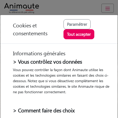
Alimentation Boxer
Paramétrer
Cookies et
consentements
Tout accepter
Informations générales
Garde
Garde
Promenades
Promenades
> Vous contrôlez vos données
chez le Pet Sitter
chez le Pet Sitter
Visites
Visites
Vous pouvez contrôler la façon dont Animaute utilise les
cookies et les technologies similaires en faisant des choix ci-
Ville
dessous. Notez que si vous désactivez complètement les
cookies et technologies similaires, le site Animaute risque de
ne pas fonctionner correctement.
Pour quel animal ?
> Comment faire des choix