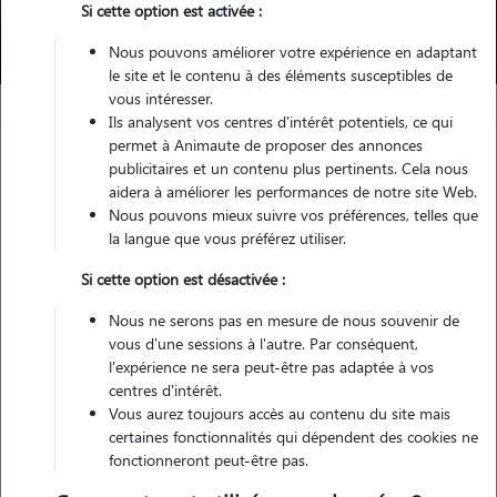
Si cette option est activée :
Trouver mon Pet Sitter
Nous pouvons améliorer votre expérience en adaptant
le site et le contenu à des éléments susceptibles de
vous intéresser.
Ils analysent vos centres d'intérêt potentiels, ce qui
permet à Animaute de proposer des annonces
Garde d'animaux
Alimentation Boxer
publicitaires et un contenu plus pertinents. Cela nous
aidera à améliorer les performances de notre site Web.
Nous pouvons mieux suivre vos préférences, telles que
Alimentation du Boxer :
la langue que vous préférez utiliser.
comment bien choisir ses
Si cette option est désactivée :
croquettes ?
Nous ne serons pas en mesure de nous souvenir de
vous d'une sessions à l'autre. Par conséquent,
l'expérience ne sera peut-être pas adaptée à vos
centres d'intérêt.
Le Boxer est un grand chien apprécié pour sa gentillesse et sa vitalité.
Vous aurez toujours accès au contenu du site mais
Actif et énergique, il a besoin d’une alimentation adaptée pour
certaines fonctionnalités qui dépendent des cookies ne
soutenir sa musculature et prévenir certains troubles de santé. Une
fonctionneront peut-être pas.
nutrition équilibrée est essentielle pour assurer son bien-être et
répondre à ses besoins spécifiques.