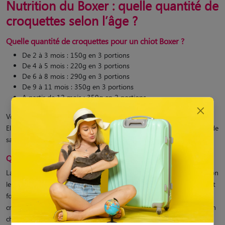
Nutrition du Boxer : quelle quantité de
croquettes selon l’âge ?
Quelle quantité de croquettes pour un chiot Boxer ?
De 2 à 3 mois : 150g en 3 portions
De 4 à 5 mois : 220g en 3 portions
De 6 à 8 mois : 290g en 3 portions
De 9 à 11 mois : 350g en 3 portions
A partir de 12 mois : 350g en 2 portions
Voici les quantités généralement préconisées pour un chiot Boxer.
Elles ne sont bien sûr pas fixes et doivent être ajustées en fonction de
sa croissance, afin d’éviter les carences ou les excès.
Quelle quantité de croquettes pour un Boxer ?
La quantité de croquettes conseillée varie entre 350 g et 400 g, selon
les besoins de votre chien. S’il est sédentaire et bouge très peu, il est
fortement recommandé de réduire les portions. De plus, les
croquettes doivent être choisies en fonction de son mode de vie : un
chien actif, stérilisé ou sédentaire n’aura pas les mêmes besoins