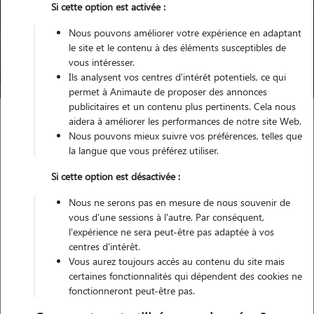
Si cette option est activée :
Pour quel animal ?
Nous pouvons améliorer votre expérience en adaptant
le site et le contenu à des éléments susceptibles de
vous intéresser.
Trouver mon Pet Sitter
Ils analysent vos centres d'intérêt potentiels, ce qui
permet à Animaute de proposer des annonces
publicitaires et un contenu plus pertinents. Cela nous
aidera à améliorer les performances de notre site Web.
Nous pouvons mieux suivre vos préférences, telles que
Garde d'animaux
Pension Chat Alpes-de-Haute-Provence (04)
la langue que vous préférez utiliser.
Si cette option est désactivée :
Trouvez votre pension pour
Nous ne serons pas en mesure de nous souvenir de
chat dans les Alpes-de-Haute-
vous d'une sessions à l'autre. Par conséquent,
l'expérience ne sera peut-être pas adaptée à vos
Provence (04)
centres d'intérêt.
Vous aurez toujours accès au contenu du site mais
certaines fonctionnalités qui dépendent des cookies ne
fonctionneront peut-être pas.
Testez Animaute pour la garde de votre