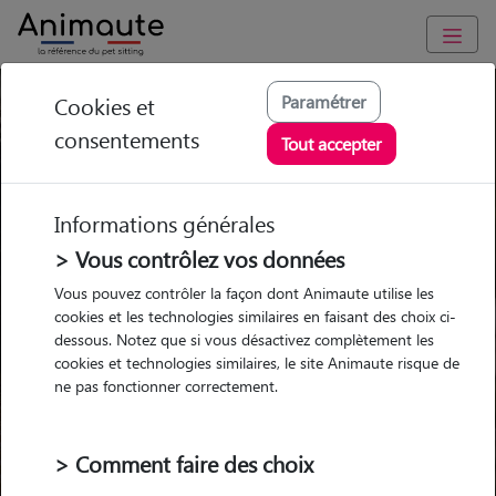
Pension Chat Alpes-de-
Paramétrer
Cookies et
consentements
Haute-Provence (04)
Tout accepter
Ou l'alternative Animaute
Informations générales
> Vous contrôlez vos données
Vous pouvez contrôler la façon dont Animaute utilise les
cookies et les technologies similaires en faisant des choix ci-
Garde
Garde
Promenades
Promenades
chez le Pet Sitter
chez le Pet Sitter
Visites
Visites
dessous. Notez que si vous désactivez complètement les
cookies et technologies similaires, le site Animaute risque de
ne pas fonctionner correctement.
Ville
> Comment faire des choix