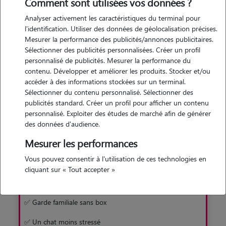
Comment sont utilisées vos données ?
chat
Analyser activement les caractéristiques du terminal pour
Grâce à son vaste réseau de cat sitters, Animaute vous permet
l'identification. Utiliser des données de géolocalisation précises.
de trouver rapidement et facilement un gardien pour votre
Mesurer la performance des publicités/annonces publicitaires.
matou. Une solution sans box, en famille d'accueil !
Sélectionner des publicités personnalisées. Créer un profil
personnalisé de publicités. Mesurer la performance du
contenu. Développer et améliorer les produits. Stocker et/ou
Je découvre
accéder à des informations stockées sur un terminal.
Sélectionner du contenu personnalisé. Sélectionner des
publicités standard. Créer un profil pour afficher un contenu
personnalisé. Exploiter des études de marché afin de générer
des données d'audience.
Mesurer les performances
Pourquoi préférer Animaute à la pension
Vous pouvez consentir à l'utilisation de ces technologies en
cliquant sur « Tout accepter »
Avec Animaute
✅ Garde familiale sans box
✅ Un chat moins stressé