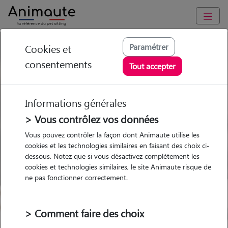
Pension Chat Arras
Paramétrer
Cookies et
consentements
Tout accepter
Ou l'alternative Animaute
Informations générales
> Vous contrôlez vos données
Garde
Garde
Promenades
Promenades
Vous pouvez contrôler la façon dont Animaute utilise les
chez le Pet Sitter
chez le Pet Sitter
Visites
Visites
cookies et les technologies similaires en faisant des choix ci-
dessous. Notez que si vous désactivez complètement les
cookies et technologies similaires, le site Animaute risque de
Ville
ne pas fonctionner correctement.
> Comment faire des choix
Pour quel animal ?