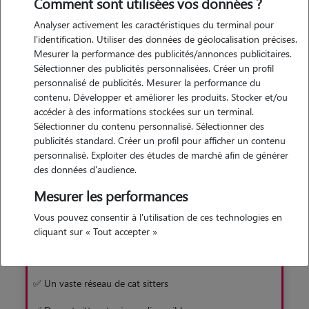
de trouver rapidement et facilement un gardien pour votre
Comment sont utilisées vos données ?
matou. Une solution sans box, en famille d'accueil !
Analyser activement les caractéristiques du terminal pour
l'identification. Utiliser des données de géolocalisation précises.
Mesurer la performance des publicités/annonces publicitaires.
Je découvre
Sélectionner des publicités personnalisées. Créer un profil
personnalisé de publicités. Mesurer la performance du
contenu. Développer et améliorer les produits. Stocker et/ou
accéder à des informations stockées sur un terminal.
Sélectionner du contenu personnalisé. Sélectionner des
publicités standard. Créer un profil pour afficher un contenu
personnalisé. Exploiter des études de marché afin de générer
Pourquoi préférer Animaute à la pension
des données d'audience.
Mesurer les performances
Avec Animaute
Vous pouvez consentir à l'utilisation de ces technologies en
✅ Garde familiale sans box
cliquant sur « Tout accepter »
✅ Un chat moins stressé
✅ Un vaste réseau de cat sitters