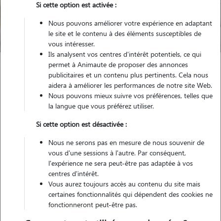
Si cette option est activée :
Nous pouvons améliorer votre expérience en adaptant
Trouver mon Pet Sitter
le site et le contenu à des éléments susceptibles de
vous intéresser.
Ils analysent vos centres d'intérêt potentiels, ce qui
permet à Animaute de proposer des annonces
publicitaires et un contenu plus pertinents. Cela nous
Garde d'animaux
Pension Chat Arras
aidera à améliorer les performances de notre site Web.
Nous pouvons mieux suivre vos préférences, telles que
la langue que vous préférez utiliser.
Trouvez votre pension pour
Si cette option est désactivée :
chat à Arras
Nous ne serons pas en mesure de nous souvenir de
vous d'une sessions à l'autre. Par conséquent,
l'expérience ne sera peut-être pas adaptée à vos
centres d'intérêt.
Testez Animaute pour la garde de votre
Vous aurez toujours accès au contenu du site mais
chat
certaines fonctionnalités qui dépendent des cookies ne
fonctionneront peut-être pas.
Grâce à son vaste réseau de cat sitters, Animaute vous permet