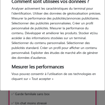
Comment sont utilisées vos données ?
chat
Analyser activement les caractéristiques du terminal pour
Grâce à son vaste réseau de cat sitters, Animaute vous permet
l'identification. Utiliser des données de géolocalisation précises.
de trouver rapidement et facilement un gardien pour votre
Mesurer la performance des publicités/annonces publicitaires.
matou. Une solution sans box, en famille d'accueil !
Sélectionner des publicités personnalisées. Créer un profil
personnalisé de publicités. Mesurer la performance du
contenu. Développer et améliorer les produits. Stocker et/ou
Je découvre
accéder à des informations stockées sur un terminal.
Sélectionner du contenu personnalisé. Sélectionner des
publicités standard. Créer un profil pour afficher un contenu
personnalisé. Exploiter des études de marché afin de générer
des données d'audience.
Mesurer les performances
Pourquoi préférer Animaute à la pension
Vous pouvez consentir à l'utilisation de ces technologies en
cliquant sur « Tout accepter »
Avec Animaute
✅ Garde familiale sans box
✅ Un chat moins stressé