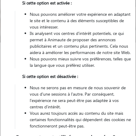
Si cette option est activée :
Pour quel animal ?
Nous pouvons améliorer votre expérience en adaptant
le site et le contenu à des éléments susceptibles de
vous intéresser.
Trouver mon Pet Sitter
Ils analysent vos centres d'intérêt potentiels, ce qui
permet à Animaute de proposer des annonces
publicitaires et un contenu plus pertinents. Cela nous
aidera à améliorer les performances de notre site Web.
Nous pouvons mieux suivre vos préférences, telles que
Garde d'animaux
Pension Chat Haute-Garonne (31)
la langue que vous préférez utiliser.
Si cette option est désactivée :
Trouvez votre hôtel ou pension
Nous ne serons pas en mesure de nous souvenir de
pour chat en Haute-Garonne
vous d'une sessions à l'autre. Par conséquent,
l'expérience ne sera peut-être pas adaptée à vos
(31)
centres d'intérêt.
Vous aurez toujours accès au contenu du site mais
certaines fonctionnalités qui dépendent des cookies ne
fonctionneront peut-être pas.
Testez Animaute pour la garde de votre