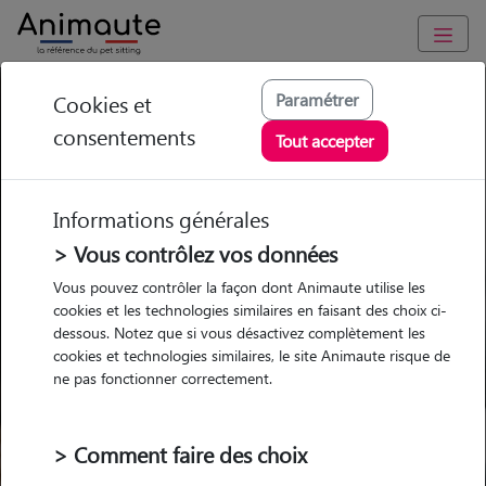
Pension Chat Haute-Garonne
Paramétrer
Cookies et
consentements
(31)
Tout accepter
Ou l'alternative Animaute
Informations générales
> Vous contrôlez vos données
Vous pouvez contrôler la façon dont Animaute utilise les
cookies et les technologies similaires en faisant des choix ci-
Garde
Garde
Promenades
Promenades
chez le Pet Sitter
chez le Pet Sitter
Visites
Visites
dessous. Notez que si vous désactivez complètement les
cookies et technologies similaires, le site Animaute risque de
ne pas fonctionner correctement.
Ville
> Comment faire des choix