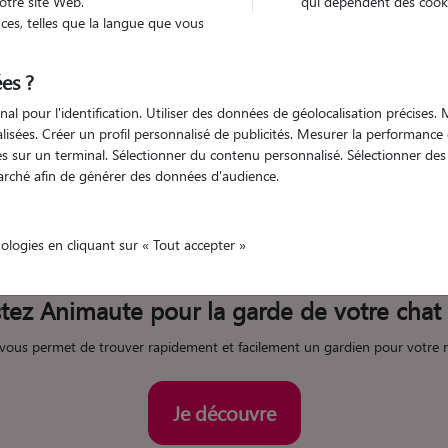
otre site Web.
qui dépendent des cooki
es, telles que la langue que vous
es ?
65)
nal pour l'identification. Utiliser des données de géolocalisation précises
nalisées. Créer un profil personnalisé de publicités. Mesurer la performanc
ension pour chat dans les
 sur un terminal. Sélectionner du contenu personnalisé. Sélectionner des p
arché afin de générer des données d'audience.
(65)
nologies en cliquant sur « Tout accepter »
tez Animaute pour la garde de votre chat
 vous permet de trouver rapidement et facilement un gardien pour votre ma
Je découvre