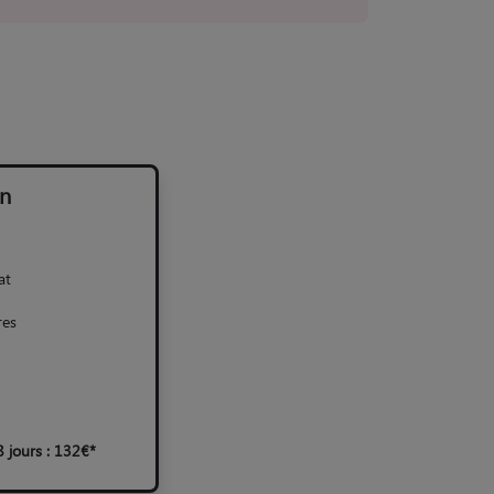
n
at
res
 jours : 132€*