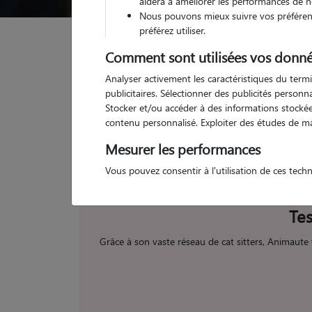
aidera à améliorer les performances de n
Nous pouvons mieux suivre vos préférenc
préférez utiliser.
Comment sont utilisées vos donné
Garde d'animaux
Pension Chat Hautes-Pyrénées (
Analyser activement les caractéristiques du termi
publicitaires. Sélectionner des publicités person
Trouvez votre p
Stocker et/ou accéder à des informations stockées
contenu personnalisé. Exploiter des études de m
Mesurer les performances
Vous pouvez consentir à l'utilisation de ces tech
Tes
Grâce à son vaste réseau de cat sitters, Animaute