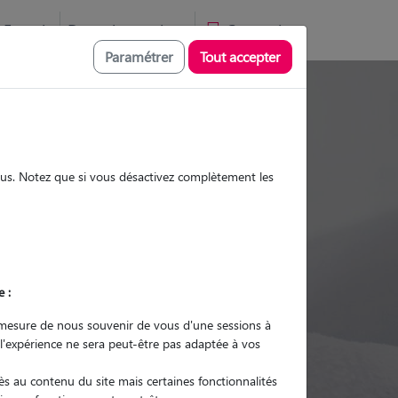
Favoris
Devenir pet sitter
Connexion
Paramétrer
Tout accepter
Promenades
Promenades
Visites
Visites
sous. Notez que si vous désactivez complètement les
Ville
e :
r quel animal ?
mesure de nous souvenir de vous d'une sessions à
 l'expérience ne sera peut-être pas adaptée à vos
er mon Pet Sitter
s au contenu du site mais certaines fonctionnalités