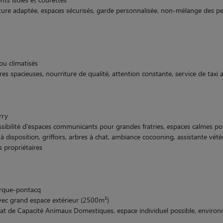
ture adaptée, espaces sécurisés, garde personnalisée, non-mélange des pe
ou climatisés
es spacieuses, nourriture de qualité, attention constante, service de taxi a
rry
ossibilité d'espaces communicants pour grandes fratries, espaces calmes po
à disposition, griffoirs, arbres à chat, ambiance cocooning, assistante vétér
 propriétaires
rque-pontacq
avec grand espace extérieur (2500m²)
icat de Capacité Animaux Domestiques, espace individuel possible, environne