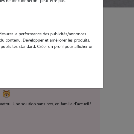
es ne fonctionneront peut-être pas.
. Mesurer la performance des publicités/annonces
e du contenu. Développer et améliorer les produits.
 Hautes-Pyrénées
ublicités standard. Créer un profil pour afficher un
tou. Une solution sans box, en famille d'accueil !