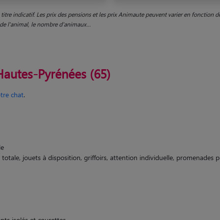
titre indicatif. Les prix des pensions et les prix Animaute peuvent varier en fonction 
le de l'animal, le nombre d'animaux...
 Hautes-Pyrénées (65)
tre chat
.
le
 totale, jouets à disposition, griffoirs, attention individuelle, promenades
ts isolés et courettes