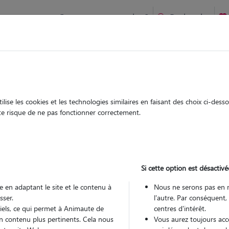
Comment ça marche ?
Recherche
es-
Garde
Garde
chez le Pet Sitter
chez le Pet Sitter
ise les cookies et les technologies similaires en faisant des choix ci-des
ute
ute risque de ne pas fonctionner correctement.
Si cette option est désactivé
Pou
 en adaptant le site et le contenu à
Nous ne serons pas en 
sser.
l'autre. Par conséquent,
tiels, ce qui permet à Animaute de
centres d'intérêt.
Trouv
n contenu plus pertinents. Cela nous
Vous aurez toujours accè