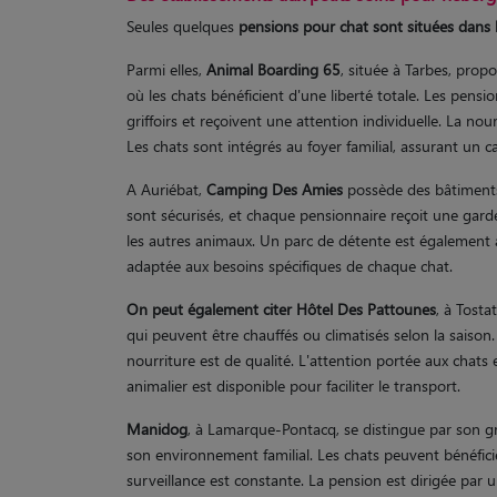
Seules quelques
pensions pour chat sont situées dans
Parmi elles,
Animal Boarding 65
, située à Tarbes, prop
où les chats bénéficient d'une liberté totale. Les pensi
griffoirs et reçoivent une attention individuelle. La nou
Les chats sont intégrés au foyer familial, assurant un ca
A Auriébat,
Camping Des Amies
possède des bâtiments 
sont sécurisés, et chaque pensionnaire reçoit une gar
les autres animaux. Un parc de détente est également à 
adaptée aux besoins spécifiques de chaque chat.
On peut également citer Hôtel Des Pattounes
, à Tosta
qui peuvent être chauffés ou climatisés selon la saison
nourriture est de qualité. L'attention portée aux chats 
animalier est disponible pour faciliter le transport.
Manidog
, à Lamarque-Pontacq, se distingue par son g
son environnement familial. Les chats peuvent bénéficie
surveillance est constante. La pension est dirigée par un