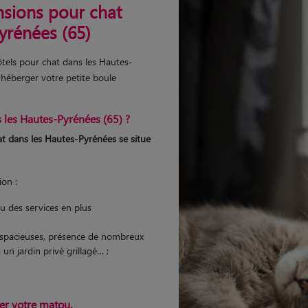
nsions pour chat
yrénées (65)
tels pour chat dans les Hautes-
 héberger votre petite boule
s les Hautes-Pyrénées (65) ?
hat dans les Hautes-Pyrénées se situe
ion :
ou des services en plus
s spacieuses, présence de nombreux
à un jardin privé grillagé… ;
er votre matou.