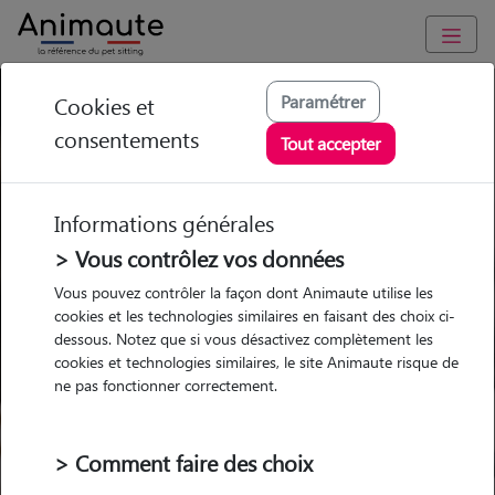
Pension Chat Nord (59)
Paramétrer
Cookies et
consentements
Tout accepter
Ou l'alternative Animaute
Informations générales
> Vous contrôlez vos données
Garde
Garde
Promenades
Promenades
Vous pouvez contrôler la façon dont Animaute utilise les
chez le Pet Sitter
chez le Pet Sitter
Visites
Visites
cookies et les technologies similaires en faisant des choix ci-
dessous. Notez que si vous désactivez complètement les
cookies et technologies similaires, le site Animaute risque de
Ville
ne pas fonctionner correctement.
> Comment faire des choix
Pour quel animal ?