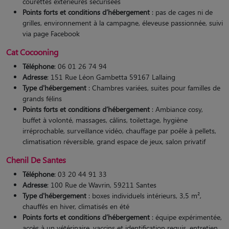
courettes extérieures sécurisées
Points forts et conditions d’hébergement
: pas de cages ni de
grilles, environnement à la campagne, éleveuse passionnée, suivi
via page Facebook
Cat Cocooning
Téléphone
: 06 01 26 74 94
Adresse
: 151 Rue Léon Gambetta 59167 Lallaing
Type d'hébergement
: Chambres variées, suites pour familles de
grands félins
Points forts et conditions d’hébergement
: Ambiance cosy,
buffet à volonté, massages, câlins, toilettage, hygiène
irréprochable, surveillance vidéo, chauffage par poêle à pellets,
climatisation réversible, grand espace de jeux, salon privatif
Chenil De Santes
Téléphone
: 03 20 44 91 33
Adresse
: 100 Rue de Wavrin, 59211 Santes
Type d'hébergement
: boxes individuels intérieurs, 3,5 m²,
chauffés en hiver, climatisés en été
Points forts et conditions d’hébergement
: équipe expérimentée,
accès à un vétérinaire, vaccins et identification requis, entretien