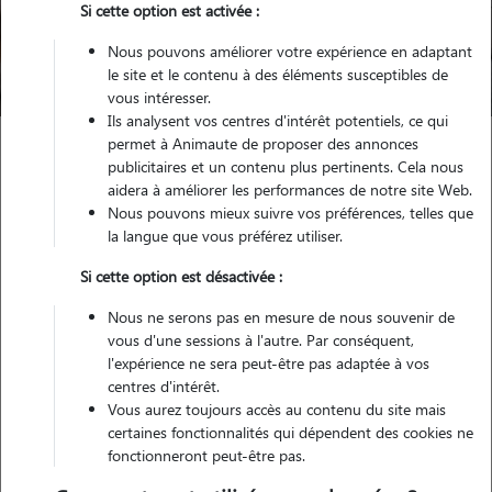
Si cette option est activée :
Nous pouvons améliorer votre expérience en adaptant
Trouver mon Pet Sitter
le site et le contenu à des éléments susceptibles de
vous intéresser.
Ils analysent vos centres d'intérêt potentiels, ce qui
permet à Animaute de proposer des annonces
publicitaires et un contenu plus pertinents. Cela nous
Garde d'animaux
Pension Chat Nord (59)
aidera à améliorer les performances de notre site Web.
Nous pouvons mieux suivre vos préférences, telles que
la langue que vous préférez utiliser.
Trouvez votre hôtel ou pension
Si cette option est désactivée :
pour chat dans le Nord (59)
Nous ne serons pas en mesure de nous souvenir de
vous d'une sessions à l'autre. Par conséquent,
l'expérience ne sera peut-être pas adaptée à vos
centres d'intérêt.
Testez Animaute pour la garde de votre
Vous aurez toujours accès au contenu du site mais
chat
certaines fonctionnalités qui dépendent des cookies ne
fonctionneront peut-être pas.
Grâce à son vaste réseau de cat sitters, Animaute vous permet