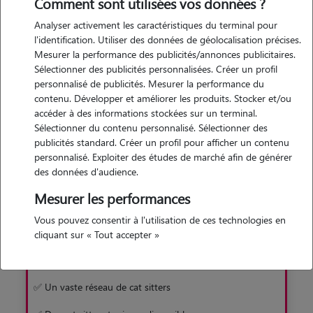
de trouver rapidement et facilement un gardien pour votre
Comment sont utilisées vos données ?
matou. Une solution sans box, en famille d'accueil !
Analyser activement les caractéristiques du terminal pour
l'identification. Utiliser des données de géolocalisation précises.
Mesurer la performance des publicités/annonces publicitaires.
Je découvre
Sélectionner des publicités personnalisées. Créer un profil
personnalisé de publicités. Mesurer la performance du
contenu. Développer et améliorer les produits. Stocker et/ou
accéder à des informations stockées sur un terminal.
Sélectionner du contenu personnalisé. Sélectionner des
publicités standard. Créer un profil pour afficher un contenu
personnalisé. Exploiter des études de marché afin de générer
Pourquoi préférer Animaute à la pension
des données d'audience.
Mesurer les performances
Avec Animaute
Vous pouvez consentir à l'utilisation de ces technologies en
✅ Garde familiale sans box
cliquant sur « Tout accepter »
✅ Un chat moins stressé
✅ Un vaste réseau de cat sitters