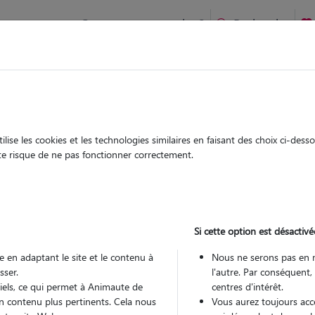
Comment ça marche ?
Recherche
t-Brieuc
ute
Garde
Garde
chez le Pet Sitter
chez le Pet Sitter
ise les cookies et les technologies similaires en faisant des choix ci-des
ute risque de ne pas fonctionner correctement.
Si cette option est désactivé
Pou
 en adaptant le site et le contenu à
Nous ne serons pas en 
sser.
l'autre. Par conséquent,
tiels, ce qui permet à Animaute de
centres d'intérêt.
Trouv
n contenu plus pertinents. Cela nous
Vous aurez toujours accè