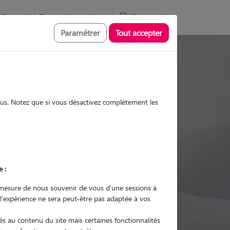
Favoris
Devenir pet sitter
Connexion
Paramétrer
Tout accepter
Promenades
Promenades
Visites
Visites
sous. Notez que si vous désactivez complètement les
Ville
e :
r quel animal ?
mesure de nous souvenir de vous d'une sessions à
 l'expérience ne sera peut-être pas adaptée à vos
er mon Pet Sitter
s au contenu du site mais certaines fonctionnalités