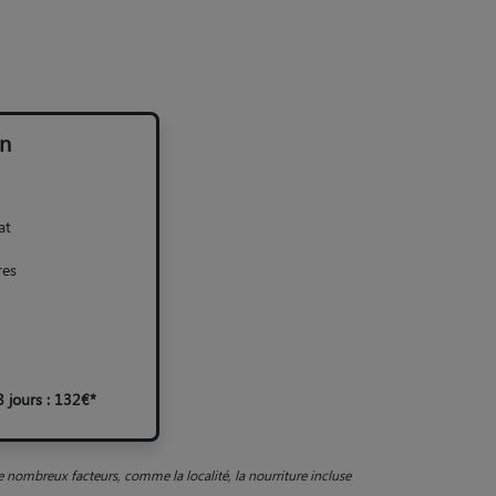
n
at
res
 jours : 132€*
de nombreux facteurs, comme la localité, la nourriture incluse