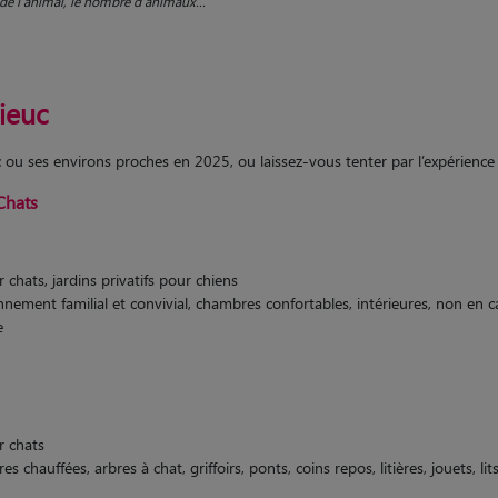
le de l'animal, le nombre d'animaux...
rieuc
uc ou ses environs proches en 2025, ou laissez-vous tenter par l’expérienc
Chats
 chats, jardins privatifs pour chiens
nnement familial et convivial, chambres confortables, intérieures, non en c
e
r chats
s chauffées, arbres à chat, griffoirs, ponts, coins repos, litières, jouets, lit