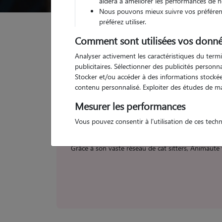
aidera à améliorer les performances de n
Nous pouvons mieux suivre vos préférenc
préférez utiliser.
Comment sont utilisées vos donné
Garde d'animaux
Pension Chat Saint-Brieuc
Analyser activement les caractéristiques du termi
publicitaires. Sélectionner des publicités person
Trouvez vo
Stocker et/ou accéder à des informations stockées
contenu personnalisé. Exploiter des études de m
Mesurer les performances
Vous pouvez consentir à l'utilisation de ces tech
Tes
Grâce à son vaste réseau de cat sitters, Animaute