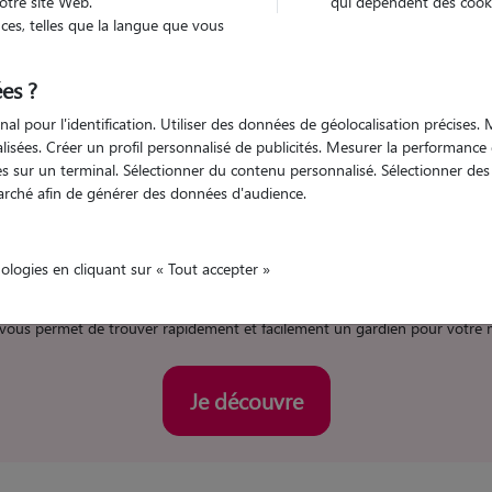
otre site Web.
qui dépendent des cooki
es, telles que la langue que vous
es ?
nal pour l'identification. Utiliser des données de géolocalisation précises
nalisées. Créer un profil personnalisé de publicités. Mesurer la performanc
tre pension pour chat à S
 sur un terminal. Sélectionner du contenu personnalisé. Sélectionner des p
arché afin de générer des données d'audience.
nologies en cliquant sur « Tout accepter »
tez Animaute pour la garde de votre chat
 vous permet de trouver rapidement et facilement un gardien pour votre ma
Je découvre