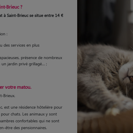
int-Brieuc ?
t à Saint-Brieuc se situe entre 14 €
ion :
ou des services en plus
s spacieuses, présence de nombreux
à un jardin privé grillagé… ;
er votre matou.
t-Brieux.
uc, est une résidence hôtelière pour
s pour chats. Les animaux y sont
 chambres confortables qui ne sont
ien-être des pensionnaires.