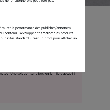
es ne fonctionneront peut-être pas.
. Mesurer la performance des publicités/annonces
e du contenu. Développer et améliorer les produits.
aint-Brieuc
ublicités standard. Créer un profil pour afficher un
tou. Une solution sans box, en famille d'accueil !