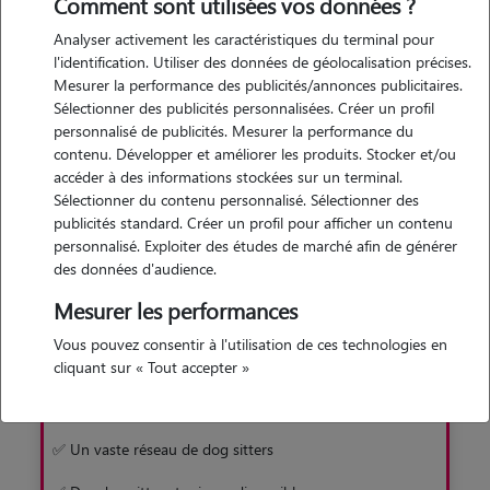
de trouver rapidement et facilement un gardien pour votre
Comment sont utilisées vos données ?
toutou. Une solution sans box, en famille d'accueil !
Analyser activement les caractéristiques du terminal pour
l'identification. Utiliser des données de géolocalisation précises.
Mesurer la performance des publicités/annonces publicitaires.
Je découvre
Sélectionner des publicités personnalisées. Créer un profil
personnalisé de publicités. Mesurer la performance du
contenu. Développer et améliorer les produits. Stocker et/ou
accéder à des informations stockées sur un terminal.
Sélectionner du contenu personnalisé. Sélectionner des
publicités standard. Créer un profil pour afficher un contenu
personnalisé. Exploiter des études de marché afin de générer
Pourquoi préférer Animaute à la pension
des données d'audience.
Mesurer les performances
Avec Animaute
Vous pouvez consentir à l'utilisation de ces technologies en
✅ Garde familiale sans box
cliquant sur « Tout accepter »
✅ Un chien moins stressé
✅ Un vaste réseau de dog sitters