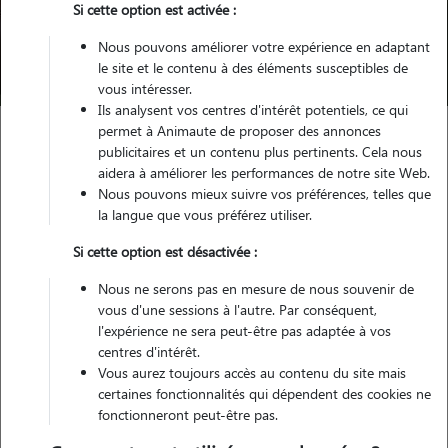
Si cette option est activée :
Nous pouvons améliorer votre expérience en adaptant
Trouver mon Pet Sitter
le site et le contenu à des éléments susceptibles de
vous intéresser.
Ils analysent vos centres d'intérêt potentiels, ce qui
permet à Animaute de proposer des annonces
publicitaires et un contenu plus pertinents. Cela nous
Garde d'animaux
Pension chien Cholet
aidera à améliorer les performances de notre site Web.
Nous pouvons mieux suivre vos préférences, telles que
la langue que vous préférez utiliser.
Trouvez votre pension pour
Si cette option est désactivée :
chien à Cholet
Nous ne serons pas en mesure de nous souvenir de
vous d'une sessions à l'autre. Par conséquent,
l'expérience ne sera peut-être pas adaptée à vos
centres d'intérêt.
Testez Animaute pour la garde de votre
Vous aurez toujours accès au contenu du site mais
toutou
certaines fonctionnalités qui dépendent des cookies ne
fonctionneront peut-être pas.
Grâce à son vaste réseau de dog sitters, Animaute vous permet