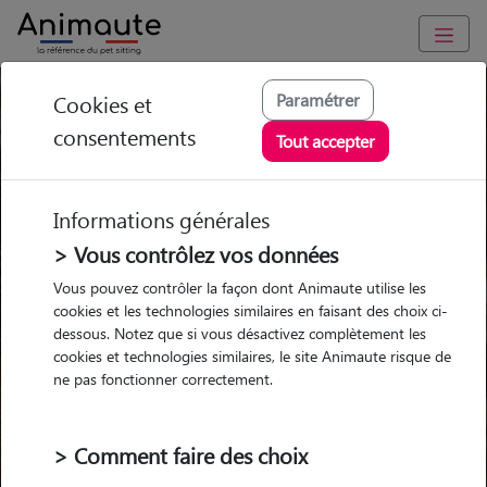
Pension chien Cholet
Paramétrer
Cookies et
consentements
Tout accepter
Ou l'alternative Animaute
Informations générales
> Vous contrôlez vos données
Garde
Garde
Promenades
Promenades
Vous pouvez contrôler la façon dont Animaute utilise les
chez le Pet Sitter
chez le Pet Sitter
Visites
Visites
cookies et les technologies similaires en faisant des choix ci-
dessous. Notez que si vous désactivez complètement les
cookies et technologies similaires, le site Animaute risque de
Ville
ne pas fonctionner correctement.
> Comment faire des choix
Pour quel animal ?