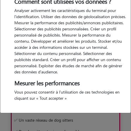
de trouver rapidement et facilement un gardien pour votre
Comment sont utilisées vos données ?
toutou. Une solution sans box, en famille d'accueil !
Analyser activement les caractéristiques du terminal pour
l'identification. Utiliser des données de géolocalisation précises.
Mesurer la performance des publicités/annonces publicitaires.
Je découvre
Sélectionner des publicités personnalisées. Créer un profil
personnalisé de publicités. Mesurer la performance du
contenu. Développer et améliorer les produits. Stocker et/ou
accéder à des informations stockées sur un terminal.
Sélectionner du contenu personnalisé. Sélectionner des
publicités standard. Créer un profil pour afficher un contenu
personnalisé. Exploiter des études de marché afin de générer
Pourquoi préférer Animaute à la pension
des données d'audience.
Mesurer les performances
Avec Animaute
Vous pouvez consentir à l'utilisation de ces technologies en
✅ Garde familiale sans box
cliquant sur « Tout accepter »
✅ Un chien moins stressé
✅ Un vaste réseau de dog sitters