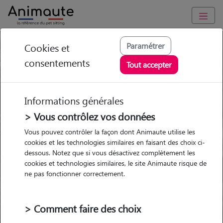
Pension chien Dunkerque
Paramétrer
Cookies et
consentements
Tout accepter
Ou l'alternative Animaute
Informations générales
> Vous contrôlez vos données
Garde
Garde
Promenades
Promenades
Vous pouvez contrôler la façon dont Animaute utilise les
chez le Pet Sitter
chez le Pet Sitter
Visites
Visites
cookies et les technologies similaires en faisant des choix ci-
dessous. Notez que si vous désactivez complètement les
cookies et technologies similaires, le site Animaute risque de
Ville
ne pas fonctionner correctement.
> Comment faire des choix
Pour quel animal ?