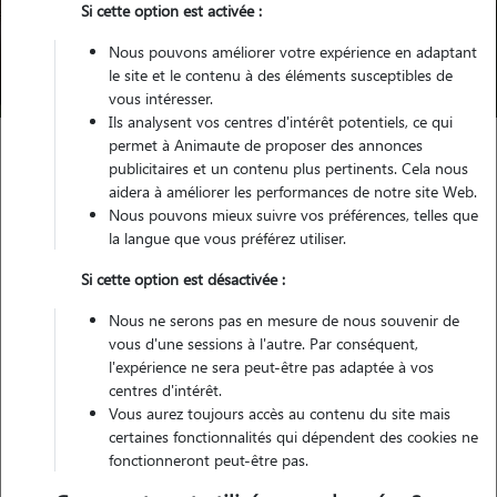
Si cette option est activée :
Nous pouvons améliorer votre expérience en adaptant
Trouver mon Pet Sitter
le site et le contenu à des éléments susceptibles de
vous intéresser.
Ils analysent vos centres d'intérêt potentiels, ce qui
permet à Animaute de proposer des annonces
publicitaires et un contenu plus pertinents. Cela nous
Garde d'animaux
Pension chien Dunkerque
aidera à améliorer les performances de notre site Web.
Nous pouvons mieux suivre vos préférences, telles que
la langue que vous préférez utiliser.
Trouvez votre pension pour
Si cette option est désactivée :
chien à Dunkerque
Nous ne serons pas en mesure de nous souvenir de
vous d'une sessions à l'autre. Par conséquent,
l'expérience ne sera peut-être pas adaptée à vos
centres d'intérêt.
Testez Animaute pour la garde de votre
Vous aurez toujours accès au contenu du site mais
toutou
certaines fonctionnalités qui dépendent des cookies ne
fonctionneront peut-être pas.
Grâce à son vaste réseau de dog sitters, Animaute vous permet