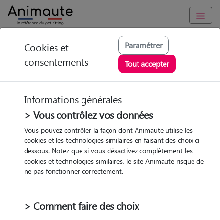
Pension chien Fuveau
Paramétrer
Cookies et
consentements
Tout accepter
Ou l'alternative Animaute
Informations générales
> Vous contrôlez vos données
Garde
Garde
Promenades
Promenades
Vous pouvez contrôler la façon dont Animaute utilise les
chez le Pet Sitter
chez le Pet Sitter
Visites
Visites
cookies et les technologies similaires en faisant des choix ci-
dessous. Notez que si vous désactivez complètement les
cookies et technologies similaires, le site Animaute risque de
Ville
ne pas fonctionner correctement.
> Comment faire des choix
Pour quel animal ?