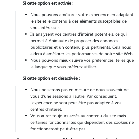
Si cette option est activée :
Nous pouvons améliorer votre expérience en adaptant
Trouver mon Pet Sitter
le site et le contenu à des éléments susceptibles de
vous intéresser.
Ils analysent vos centres d'intérêt potentiels, ce qui
permet à Animaute de proposer des annonces
publicitaires et un contenu plus pertinents. Cela nous
Garde d'animaux
Pension chien Fuveau
aidera à améliorer les performances de notre site Web.
Nous pouvons mieux suivre vos préférences, telles que
la langue que vous préférez utiliser.
Trouvez votre pension pour
Si cette option est désactivée :
chien à Fuveau
Nous ne serons pas en mesure de nous souvenir de
vous d'une sessions à l'autre. Par conséquent,
l'expérience ne sera peut-être pas adaptée à vos
centres d'intérêt.
Testez Animaute pour la garde de votre
Vous aurez toujours accès au contenu du site mais
toutou
certaines fonctionnalités qui dépendent des cookies ne
fonctionneront peut-être pas.
Grâce à son vaste réseau de dog sitters, Animaute vous permet