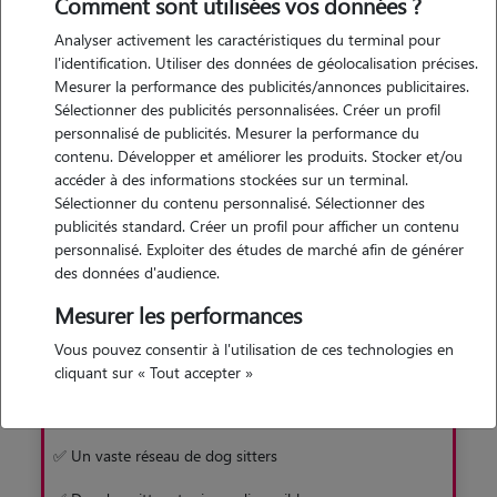
de trouver rapidement et facilement un gardien pour votre
Comment sont utilisées vos données ?
toutou. Une solution sans box, en famille d'accueil !
Analyser activement les caractéristiques du terminal pour
l'identification. Utiliser des données de géolocalisation précises.
Mesurer la performance des publicités/annonces publicitaires.
Je découvre
Sélectionner des publicités personnalisées. Créer un profil
personnalisé de publicités. Mesurer la performance du
contenu. Développer et améliorer les produits. Stocker et/ou
accéder à des informations stockées sur un terminal.
Sélectionner du contenu personnalisé. Sélectionner des
publicités standard. Créer un profil pour afficher un contenu
personnalisé. Exploiter des études de marché afin de générer
Pourquoi préférer Animaute à la pension
des données d'audience.
Mesurer les performances
Avec Animaute
Vous pouvez consentir à l'utilisation de ces technologies en
✅ Garde familiale sans box
cliquant sur « Tout accepter »
✅ Un chien moins stressé
✅ Un vaste réseau de dog sitters