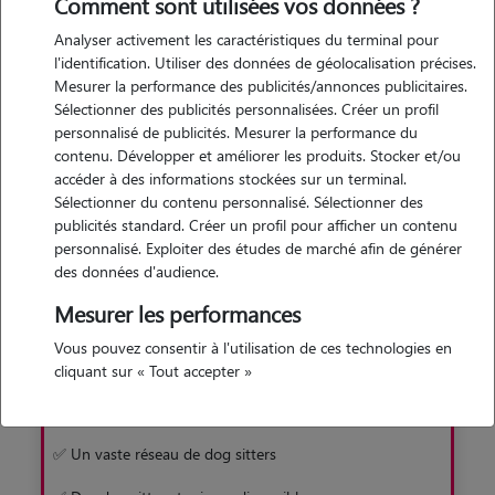
de trouver rapidement et facilement un gardien pour votre
Comment sont utilisées vos données ?
toutou. Une solution sans box, en famille d'accueil !
Analyser activement les caractéristiques du terminal pour
l'identification. Utiliser des données de géolocalisation précises.
Mesurer la performance des publicités/annonces publicitaires.
Je découvre
Sélectionner des publicités personnalisées. Créer un profil
personnalisé de publicités. Mesurer la performance du
contenu. Développer et améliorer les produits. Stocker et/ou
accéder à des informations stockées sur un terminal.
Sélectionner du contenu personnalisé. Sélectionner des
publicités standard. Créer un profil pour afficher un contenu
personnalisé. Exploiter des études de marché afin de générer
Pourquoi préférer Animaute à la pension
des données d'audience.
Mesurer les performances
Avec Animaute
Vous pouvez consentir à l'utilisation de ces technologies en
✅ Garde familiale sans box
cliquant sur « Tout accepter »
✅ Un chien moins stressé
✅ Un vaste réseau de dog sitters