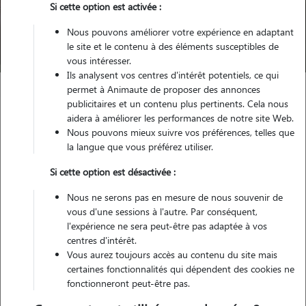
Si cette option est activée :
Nous pouvons améliorer votre expérience en adaptant
Trouver mon Pet Sitter
le site et le contenu à des éléments susceptibles de
vous intéresser.
Ils analysent vos centres d'intérêt potentiels, ce qui
permet à Animaute de proposer des annonces
publicitaires et un contenu plus pertinents. Cela nous
Garde d'animaux
Pension chien Herblay
aidera à améliorer les performances de notre site Web.
Nous pouvons mieux suivre vos préférences, telles que
la langue que vous préférez utiliser.
Trouvez votre pension pour
Si cette option est désactivée :
chien à Herblay
Nous ne serons pas en mesure de nous souvenir de
vous d'une sessions à l'autre. Par conséquent,
l'expérience ne sera peut-être pas adaptée à vos
centres d'intérêt.
Testez Animaute pour la garde de votre
Vous aurez toujours accès au contenu du site mais
toutou
certaines fonctionnalités qui dépendent des cookies ne
fonctionneront peut-être pas.
Grâce à son vaste réseau de dog sitters, Animaute vous permet