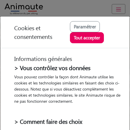
Pension chien Herblay
Paramétrer
Cookies et
consentements
Tout accepter
Ou l'alternative Animaute
Informations générales
> Vous contrôlez vos données
Garde
Garde
Promenades
Promenades
Vous pouvez contrôler la façon dont Animaute utilise les
chez le Pet Sitter
chez le Pet Sitter
Visites
Visites
cookies et les technologies similaires en faisant des choix ci-
dessous. Notez que si vous désactivez complètement les
cookies et technologies similaires, le site Animaute risque de
Ville
ne pas fonctionner correctement.
> Comment faire des choix
Pour quel animal ?