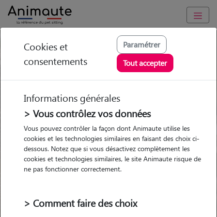
Pension chien Meuse (55)
Paramétrer
Cookies et
consentements
Tout accepter
Ou l'alternative Animaute
Informations générales
> Vous contrôlez vos données
Garde
Garde
Promenades
Promenades
Vous pouvez contrôler la façon dont Animaute utilise les
chez le Pet Sitter
chez le Pet Sitter
Visites
Visites
cookies et les technologies similaires en faisant des choix ci-
dessous. Notez que si vous désactivez complètement les
cookies et technologies similaires, le site Animaute risque de
Ville
ne pas fonctionner correctement.
> Comment faire des choix
Pour quel animal ?