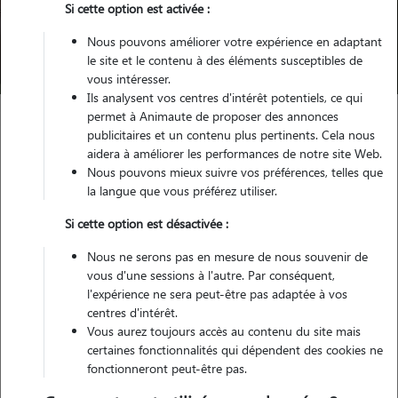
Si cette option est activée :
Nous pouvons améliorer votre expérience en adaptant
Trouver mon Pet Sitter
le site et le contenu à des éléments susceptibles de
vous intéresser.
Ils analysent vos centres d'intérêt potentiels, ce qui
permet à Animaute de proposer des annonces
publicitaires et un contenu plus pertinents. Cela nous
Garde d'animaux
Pension chien Meuse (55)
aidera à améliorer les performances de notre site Web.
Nous pouvons mieux suivre vos préférences, telles que
la langue que vous préférez utiliser.
Trouvez votre pension pour
Si cette option est désactivée :
chien dans la Meuse (55)
Nous ne serons pas en mesure de nous souvenir de
vous d'une sessions à l'autre. Par conséquent,
l'expérience ne sera peut-être pas adaptée à vos
centres d'intérêt.
Testez Animaute pour la garde de votre
Vous aurez toujours accès au contenu du site mais
toutou
certaines fonctionnalités qui dépendent des cookies ne
fonctionneront peut-être pas.
Grâce à son vaste réseau de dog sitters, Animaute vous permet