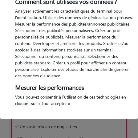
de trouver rapidement et facilement un gardien pour votre
Comment sont utilisées vos données ?
toutou. Une solution sans box, en famille d'accueil !
Analyser activement les caractéristiques du terminal pour
l'identification. Utiliser des données de géolocalisation précises.
Mesurer la performance des publicités/annonces publicitaires.
Je découvre
Sélectionner des publicités personnalisées. Créer un profil
personnalisé de publicités. Mesurer la performance du
contenu. Développer et améliorer les produits. Stocker et/ou
accéder à des informations stockées sur un terminal.
Sélectionner du contenu personnalisé. Sélectionner des
publicités standard. Créer un profil pour afficher un contenu
personnalisé. Exploiter des études de marché afin de générer
Pourquoi préférer Animaute à la pension
des données d'audience.
Mesurer les performances
Avec Animaute
Vous pouvez consentir à l'utilisation de ces technologies en
✅ Garde familiale sans box
cliquant sur « Tout accepter »
✅ Un chien moins stressé
✅ Un vaste réseau de dog sitters