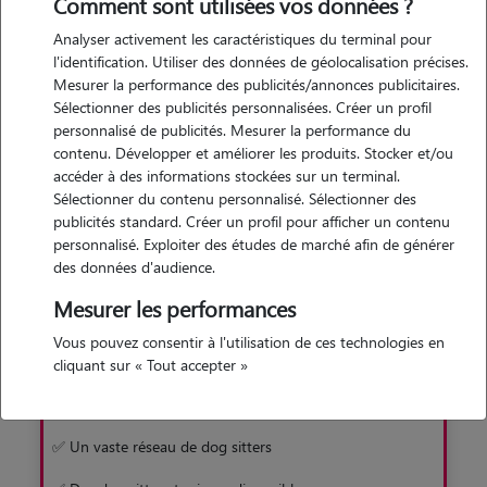
de trouver rapidement et facilement un gardien pour votre
Comment sont utilisées vos données ?
toutou. Une solution sans box, en famille d'accueil !
Analyser activement les caractéristiques du terminal pour
l'identification. Utiliser des données de géolocalisation précises.
Mesurer la performance des publicités/annonces publicitaires.
Je découvre
Sélectionner des publicités personnalisées. Créer un profil
personnalisé de publicités. Mesurer la performance du
contenu. Développer et améliorer les produits. Stocker et/ou
accéder à des informations stockées sur un terminal.
Sélectionner du contenu personnalisé. Sélectionner des
publicités standard. Créer un profil pour afficher un contenu
personnalisé. Exploiter des études de marché afin de générer
Pourquoi préférer Animaute à la pension
des données d'audience.
Mesurer les performances
Avec Animaute
Vous pouvez consentir à l'utilisation de ces technologies en
✅ Garde familiale sans box
cliquant sur « Tout accepter »
✅ Un chien moins stressé
✅ Un vaste réseau de dog sitters