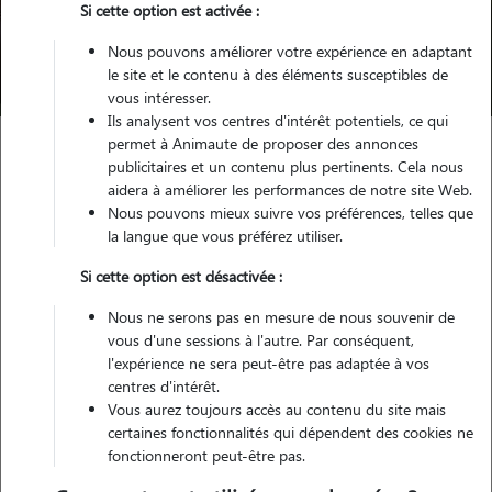
Si cette option est activée :
Nous pouvons améliorer votre expérience en adaptant
Trouver mon Pet Sitter
le site et le contenu à des éléments susceptibles de
vous intéresser.
Ils analysent vos centres d'intérêt potentiels, ce qui
permet à Animaute de proposer des annonces
publicitaires et un contenu plus pertinents. Cela nous
Garde d'animaux
Pension chien Montluçon
aidera à améliorer les performances de notre site Web.
Nous pouvons mieux suivre vos préférences, telles que
la langue que vous préférez utiliser.
Trouvez votre pension pour
Si cette option est désactivée :
chien à Montluçon
Nous ne serons pas en mesure de nous souvenir de
vous d'une sessions à l'autre. Par conséquent,
l'expérience ne sera peut-être pas adaptée à vos
centres d'intérêt.
Testez Animaute pour la garde de votre
Vous aurez toujours accès au contenu du site mais
toutou
certaines fonctionnalités qui dépendent des cookies ne
fonctionneront peut-être pas.
Grâce à son vaste réseau de dog sitters, Animaute vous permet