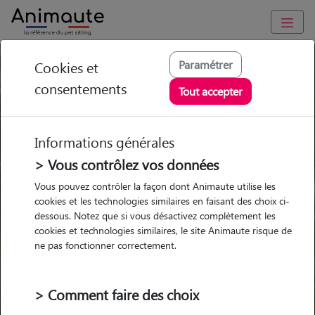
Pension chien Montluçon
Paramétrer
Cookies et
consentements
Tout accepter
Ou l'alternative Animaute
Informations générales
> Vous contrôlez vos données
Garde
Garde
Promenades
Promenades
Vous pouvez contrôler la façon dont Animaute utilise les
chez le Pet Sitter
chez le Pet Sitter
Visites
Visites
cookies et les technologies similaires en faisant des choix ci-
dessous. Notez que si vous désactivez complètement les
cookies et technologies similaires, le site Animaute risque de
Ville
ne pas fonctionner correctement.
> Comment faire des choix
Pour quel animal ?