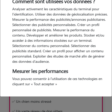
Comment sont utilisées vos données ?
Grâce à son vaste réseau de dog sitters, Animaute vous permet
de trouver rapidement et facilement un gardien pour votre
Analyser activement les caractéristiques du terminal pour
toutou. Une solution sans box, en famille d'accueil !
l'identification. Utiliser des données de géolocalisation précises.
Mesurer la performance des publicités/annonces publicitaires.
Sélectionner des publicités personnalisées. Créer un profil
Je découvre
personnalisé de publicités. Mesurer la performance du
contenu. Développer et améliorer les produits. Stocker et/ou
accéder à des informations stockées sur un terminal.
Sélectionner du contenu personnalisé. Sélectionner des
publicités standard. Créer un profil pour afficher un contenu
personnalisé. Exploiter des études de marché afin de générer
des données d'audience.
Pourquoi préférer Animaute à la pension
Mesurer les performances
Vous pouvez consentir à l'utilisation de ces technologies en
Avec Animaute
cliquant sur « Tout accepter »
✅ Garde familiale sans box
✅ Un chien moins stressé
✅ Un vaste réseau de dog sitters