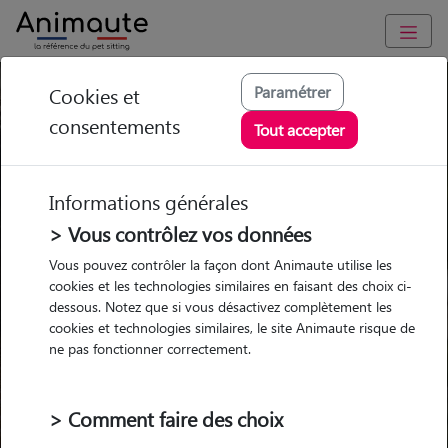
Pension chien Thonon-les-
Paramétrer
Cookies et
consentements
Bains
Tout accepter
Ou l'alternative Animaute
Informations générales
> Vous contrôlez vos données
Vous pouvez contrôler la façon dont Animaute utilise les
cookies et les technologies similaires en faisant des choix ci-
Garde
Garde
Promenades
Promenades
chez le Pet Sitter
chez le Pet Sitter
Visites
Visites
dessous. Notez que si vous désactivez complètement les
cookies et technologies similaires, le site Animaute risque de
ne pas fonctionner correctement.
Ville
> Comment faire des choix