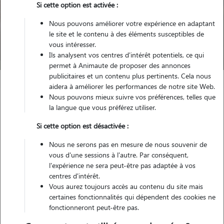
Si cette option est activée :
Pour quel animal ?
Nous pouvons améliorer votre expérience en adaptant
le site et le contenu à des éléments susceptibles de
vous intéresser.
Trouver mon Pet Sitter
Ils analysent vos centres d'intérêt potentiels, ce qui
permet à Animaute de proposer des annonces
publicitaires et un contenu plus pertinents. Cela nous
aidera à améliorer les performances de notre site Web.
Nous pouvons mieux suivre vos préférences, telles que
Garde d'animaux
Pension chien Thonon-les-Bains
la langue que vous préférez utiliser.
Si cette option est désactivée :
Trouvez votre pension pour
Nous ne serons pas en mesure de nous souvenir de
chien à Thonon-les-Bains
vous d'une sessions à l'autre. Par conséquent,
l'expérience ne sera peut-être pas adaptée à vos
centres d'intérêt.
Vous aurez toujours accès au contenu du site mais
Testez Animaute pour la garde de votre
certaines fonctionnalités qui dépendent des cookies ne
fonctionneront peut-être pas.
toutou