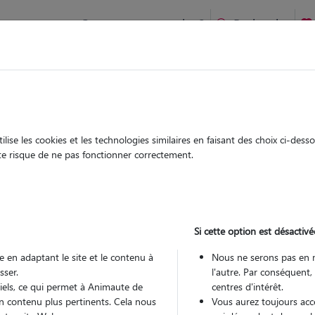
Comment ça marche ?
Recherche
te
/
Nouvelle Aquitaine
/
Charente-Maritime
/
Échillais
ise les cookies et les technologies similaires en faisant des choix ci-des
èle
ute risque de ne pas fonctionner correctement.
 sitter à ECHILLAIS 17620
 ans
Si cette option est désactivé
arde
 le Pet Sitter
 en adaptant le site et le contenu à
Nous ne serons pas en 
sser.
l'autre. Par conséquent,
tiels, ce qui permet à Animaute de
centres d'intérêt.
n contenu plus pertinents. Cela nous
Vous aurez toujours accè