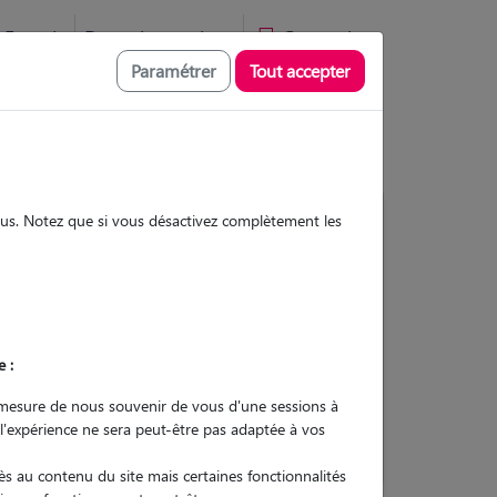
Favoris
Devenir pet sitter
Connexion
Paramétrer
Tout accepter
sous. Notez que si vous désactivez complètement les
1
Garde réalisée
Contacter
e :
L'envoi d'une demande est sans
mesure de nous souvenir de vous d'une sessions à
engagement
 l'expérience ne sera peut-être pas adaptée à vos
s au contenu du site mais certaines fonctionnalités