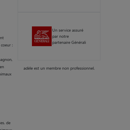
Un service assuré
par notre
ant
partenaire Générali
 coeur :
pagnon,
 en
adèle est un membre non professionnel.
animaux
es. de
animaux,