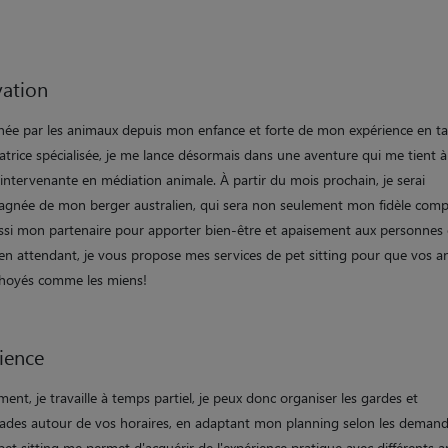
ation
née par les animaux depuis mon enfance et forte de mon expérience en t
trice spécialisée, je me lance désormais dans une aventure qui me tient à
intervenante en médiation animale. À partir du mois prochain, je serai
gnée de mon berger australien, qui sera non seulement mon fidèle com
ssi mon partenaire pour apporter bien-être et apaisement aux personnes
 en attendant, je vous propose mes services de pet sitting pour que vos 
choyés comme les miens!
ience
ment, je travaille à temps partiel, je peux donc organiser les gardes et
des autour de vos horaires, en adaptant mon planning selon les demand
 pet sitting me permet d'acquérir de l'expérience pratique avec différents 