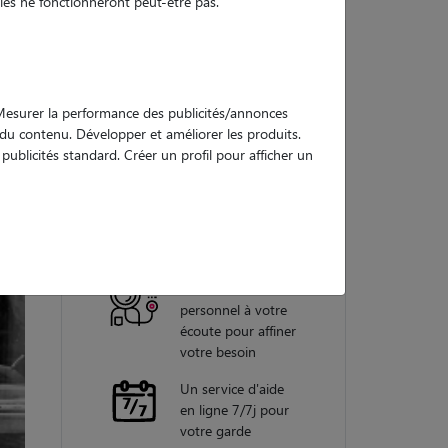
es ne fonctionneront peut-être pas.
Nos
. Mesurer la performance des publicités/annonces
garanties
e du contenu. Développer et améliorer les produits.
ublicités standard. Créer un profil pour afficher un
Une assistance
vétérinaire pour
chaque garde
Un conseiller
personnel à votre
écoute pour affiner
votre besoin
Un service d'aide
en ligne 7/7j pour
votre garde