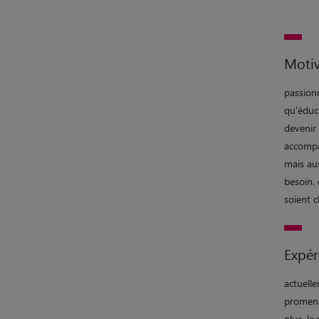
Motiv
passion
qu'éduca
devenir 
accompa
mais au
besoin.
soient 
Expér
actuelle
promena
plus, le