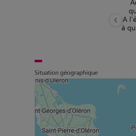
A
qu
A l'
à q
Situation géographique