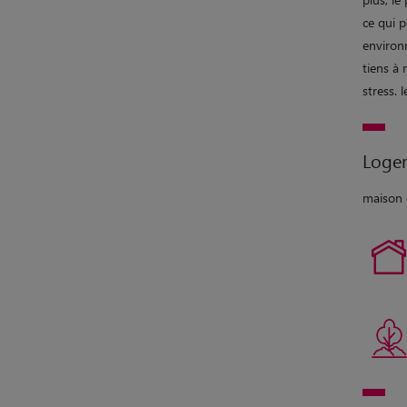
ce qui p
environn
tiens à 
stress. 
Loge
maison 