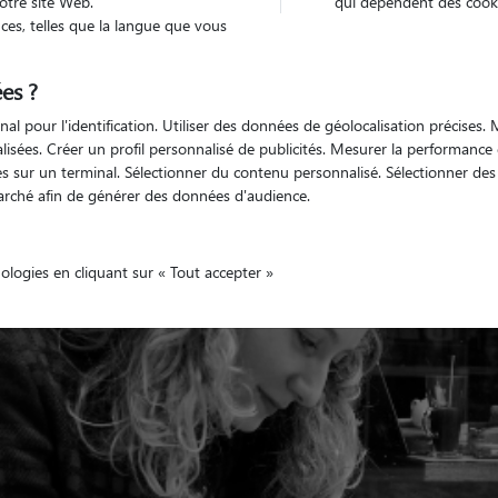
otre site Web.
qui dépendent des cooki
es, telles que la langue que vous
es ?
Véhiculé
animal
Maison
nal pour l'identification. Utiliser des données de géolocalisation précises
nalisées. Créer un profil personnalisé de publicités. Mesurer la performanc
 sur un terminal. Sélectionner du contenu personnalisé. Sélectionner des p
arché afin de générer des données d'audience.
nologies en cliquant sur « Tout accepter »