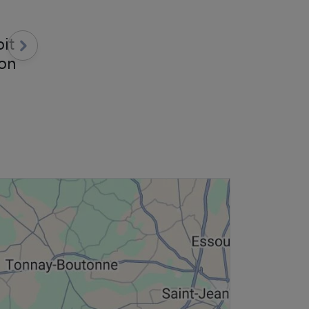
.
it
on