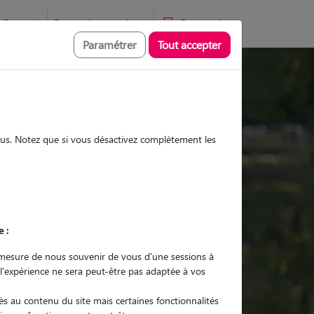
Favoris
Devenir pet sitter
Connexion
Paramétrer
Tout accepter
Promenades
Promenades
Visites
Visites
sous. Notez que si vous désactivez complètement les
Ville
e :
r quel animal ?
mesure de nous souvenir de vous d'une sessions à
 l'expérience ne sera peut-être pas adaptée à vos
er mon Pet Sitter
s au contenu du site mais certaines fonctionnalités