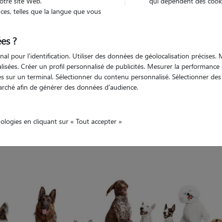
otre site Web.
qui dépendent des cooki
es, telles que la langue que vous
Compte pet sitter qui n'existe plus
es ?
nal pour l'identification. Utiliser des données de géolocalisation précises
nalisées. Créer un profil personnalisé de publicités. Mesurer la performanc
 sur un terminal. Sélectionner du contenu personnalisé. Sélectionner des p
arché afin de générer des données d'audience.
nologies en cliquant sur « Tout accepter »
rci de renouveler votre recherche.