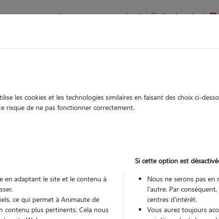
Comment ça marche ?
Recherche
ien idéal !
rifiés
Garde
Garde
chez le Pet Sitter
chez le Pet Sitter
ise les cookies et les technologies similaires en faisant des choix ci-des
ute risque de ne pas fonctionner correctement.
Si cette option est désactivé
Pou
 en adaptant le site et le contenu à
Nous ne serons pas en 
sser.
l'autre. Par conséquent,
tiels, ce qui permet à Animaute de
centres d'intérêt.
Trouv
n contenu plus pertinents. Cela nous
Vous aurez toujours accè