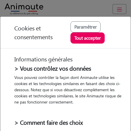
Animaute
/
Nouvelle Aquitaine
/
Landes
/
Saint-Vincent-de-Tyrosse
Paramétrer
Cookies et
consentements
Alexandra - Petsitter
Tout accepter
à TOSSE
Informations générales
> Vous contrôlez vos données
• 27 ans
Vous pouvez contrôler la façon dont Animaute utilise les
cookies et les technologies similaires en faisant des choix ci-
Garde
dessous. Notez que si vous désactivez complètement les
chez le Pet Sitter
cookies et technologies similaires, le site Animaute risque de
ne pas fonctionner correctement.
> Comment faire des choix
3 animaux
Maison