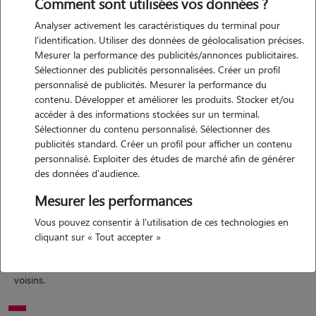
Comment sont utilisées vos données ?
Analyser activement les caractéristiques du terminal pour
l'identification. Utiliser des données de géolocalisation précises.
Mesurer la performance des publicités/annonces publicitaires.
Motivation
Sélectionner des publicités personnalisées. Créer un profil
personnalisé de publicités. Mesurer la performance du
Étant boulangère, je travail principalement le matin j'ai donc pas mal
contenu. Développer et améliorer les produits. Stocker et/ou
de temps libre et j'adore les animaux , j'en ai toujours eu. a ce jour
accéder à des informations stockées sur un terminal.
nous possédons 3 chats avec mon compagnon et avons dans l'idée
Sélectionner du contenu personnalisé. Sélectionner des
d'adopter un chien en 2024.
publicités standard. Créer un profil pour afficher un contenu
personnalisé. Exploiter des études de marché afin de générer
des données d'audience.
Expérience
Mesurer les performances
Vous pouvez consentir à l'utilisation de ces technologies en
j'ai toujours eu une très bonne relation avec les animaux que ce soit
cliquant sur « Tout accepter »
les miens ou ceux de mon entourage. j'ai une grande facilité et
proximité avec eux. j'ai souvent gardé les chats et les chiens de mes
voisins.