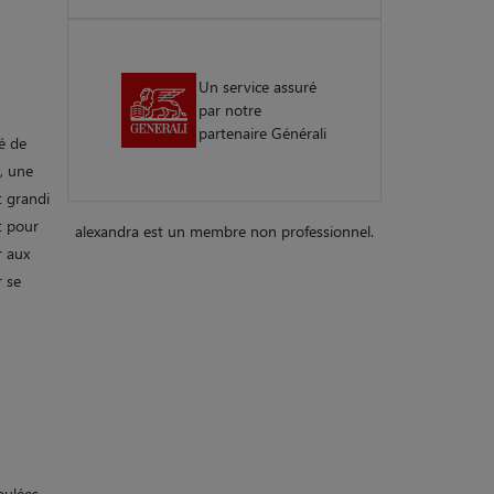
Un service assuré
par notre
partenaire Générali
té de
, une
t grandi
t pour
alexandra est un membre non professionnel.
r aux
r se
oulées,