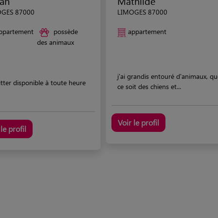
ian
Mathilde
GES 87000
LIMOGES 87000
ppartement
possède
appartement
des animaux
j'ai grandis entouré d'animaux, qu
itter disponible à toute heure
ce soit des chiens et...
Voir le profil
le profil