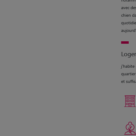
avec des
chien d
quotidi
aujourd'
Loge
j'habit
quartier
et suffi