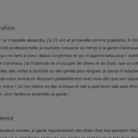
ation
! je m'appelle alexandra, j'ai 25 ans et je travaille comme graphistei. À cô
ivité professionnelle, je souhaite consacrer du temps à la garde d'animaux
é qui me tient à coeur depuis longtemps et qui m'apporte beaucoup ! ayan
 d'animaux, j'ai l'habitude de m'occuper de chiens et de chats, que ce soi
des, des visites à domicile ou des gardes plus longues. je saurai m'adapte
 de votre animal en discutant préalablement avec vous afin que son séjou
 mieux ! j'ai moi même eu des animaux et sait à quel point cela peut être
t, alors facilitons ensemble sa garde !
ience
lusieurs années, je garde régulièrement des chats chez moi pendant l'été,
nt via la plateforme animaute. ces gardes se sont toujours très bien dér