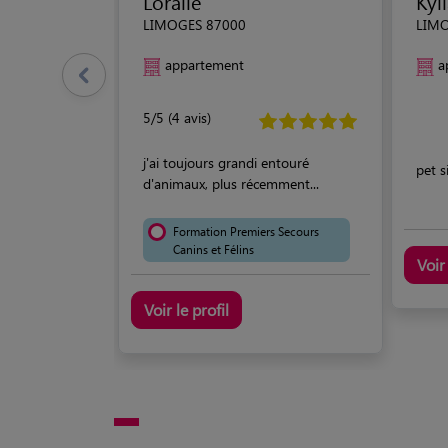
Loralie
Kyl
LIMOGES 87000
LIMO
appartement
a
5/5 (4 avis)
j'ai toujours grandi entouré
pet s
d'animaux, plus récemment...
Formation Premiers Secours
Canins et Félins
Voir 
Voir le profil