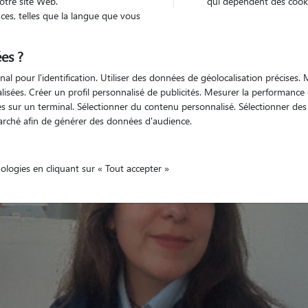
otre site Web.
qui dépendent des cooki
es, telles que la langue que vous
es ?
Non véhiculé
'animaux
Appartement
nal pour l'identification. Utiliser des données de géolocalisation précises
nalisées. Créer un profil personnalisé de publicités. Mesurer la performanc
 sur un terminal. Sélectionner du contenu personnalisé. Sélectionner des p
arché afin de générer des données d'audience.
nologies en cliquant sur « Tout accepter »