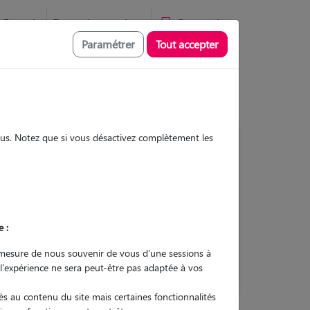
Favoris
Devenir pet sitter
Connexion
Paramétrer
Tout accepter
sous. Notez que si vous désactivez complètement les
Contacter
e :
L'envoi d'une demande est sans
engagement
mesure de nous souvenir de vous d'une sessions à
 l'expérience ne sera peut-être pas adaptée à vos
s au contenu du site mais certaines fonctionnalités