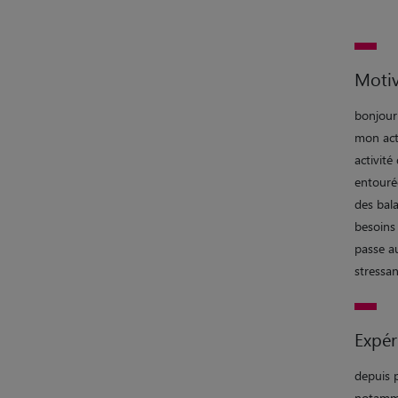
Motiv
bonjour 
mon act
activit
entourée
des bala
besoins
passe au
stressan
Expér
depuis p
notamme