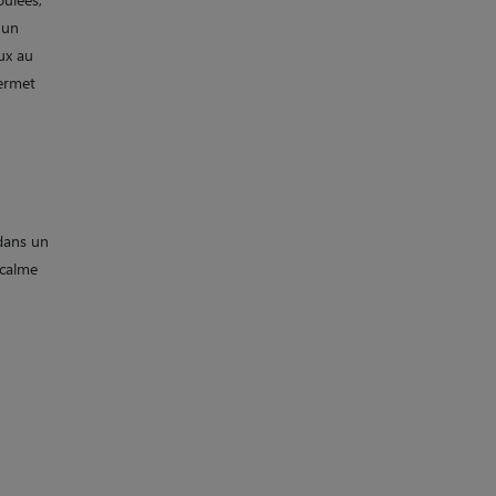
 un
ux au
permet
dans un
 calme