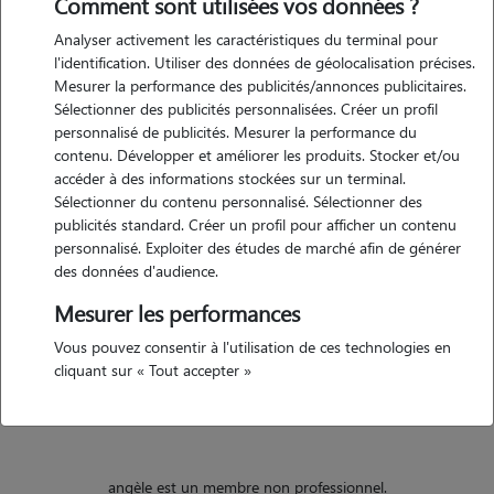
Comment sont utilisées vos données ?
Analyser activement les caractéristiques du terminal pour
Motivation
l'identification. Utiliser des données de géolocalisation précises.
Mesurer la performance des publicités/annonces publicitaires.
bonjour, actuellement étudiante, pouvoir garder vos animaux me
Sélectionner des publicités personnalisées. Créer un profil
permettrait de m'aider à financer mes études tout en chouchoutant
personnalisé de publicités. Mesurer la performance du
vos loulous ! c'est, pour moi, une opportunité d'alimenter mon
contenu. Développer et améliorer les produits. Stocker et/ou
amour pour les animaux :)
accéder à des informations stockées sur un terminal.
Sélectionner du contenu personnalisé. Sélectionner des
publicités standard. Créer un profil pour afficher un contenu
personnalisé. Exploiter des études de marché afin de générer
Expérience
des données d'audience.
j'ai déjà eu comme animaux de compagnie des poissons et un chat. je
Mesurer les performances
suis souvent aussi en compagnie de 2 chats et d'un chien de grande
Vous pouvez consentir à l'utilisation de ces technologies en
taille. ainsi je sais les nourrir, les amuser et les promener (pour le
cliquant sur « Tout accepter »
chien).
angèle est un membre non professionnel.