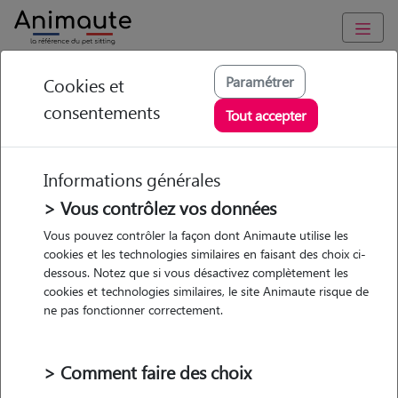
Animaute
/
Auvergne-Rhône-Alpes
/
Haute-Savoie
/
Thônes
Paramétrer
Cookies et
consentements
Angèle - Petsitter à
Tout accepter
THONES
Informations générales
> Vous contrôlez vos données
• 22 ans
Vous pouvez contrôler la façon dont Animaute utilise les
cookies et les technologies similaires en faisant des choix ci-
dessous. Notez que si vous désactivez complètement les
cookies et technologies similaires, le site Animaute risque de
ne pas fonctionner correctement.
Pas d'animaux
Appartement
> Comment faire des choix