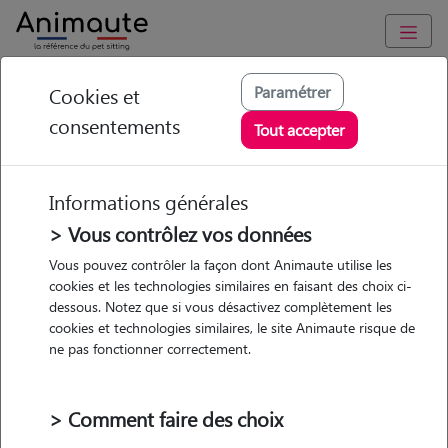
Animaute
/
Auvergne-Rhône-Alpes
/
Rhône
/
Lyon 4e
Paramétrer
Cookies et
Arrondissement
consentements
Tout accepter
Anita - Petsitter à
LYON 04
Informations générales
> Vous contrôlez vos données
Vous pouvez contrôler la façon dont Animaute utilise les
• 20 ans
cookies et les technologies similaires en faisant des choix ci-
dessous. Notez que si vous désactivez complètement les
Garde
cookies et technologies similaires, le site Animaute risque de
chez le Pet Sitter
ne pas fonctionner correctement.
> Comment faire des choix