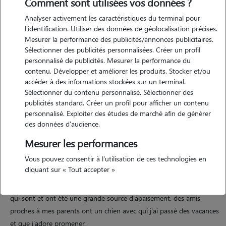
Comment sont utilisées vos données ?
Analyser activement les caractéristiques du terminal pour
l'identification. Utiliser des données de géolocalisation précises.
Mesurer la performance des publicités/annonces publicitaires.
Sélectionner des publicités personnalisées. Créer un profil
Motivation
personnalisé de publicités. Mesurer la performance du
contenu. Développer et améliorer les produits. Stocker et/ou
j'ai toujours aimer les animaux, ayant grandi en campagne avec mes
accéder à des informations stockées sur un terminal.
deux chats. maintenant que je suis étudiante, sans animaux chez moi,
Sélectionner du contenu personnalisé. Sélectionner des
j'aimerais pouvoir passer du temps avec d'autres animaux,
publicités standard. Créer un profil pour afficher un contenu
notamment car j'adore me promener dans des parcs comme le parc
personnalisé. Exploiter des études de marché afin de générer
des données d'audience.
de la tête d'or.
Mesurer les performances
Vous pouvez consentir à l'utilisation de ces technologies en
Expérience
cliquant sur « Tout accepter »
j'ai grandi avec deux chats qui comptent énormément pour moi et
qui sont et ont été une grande source d'apaisement. des amis
proches à mes parents ont un chien avec qui j'ai passé des vacances
et que j'adore promener.