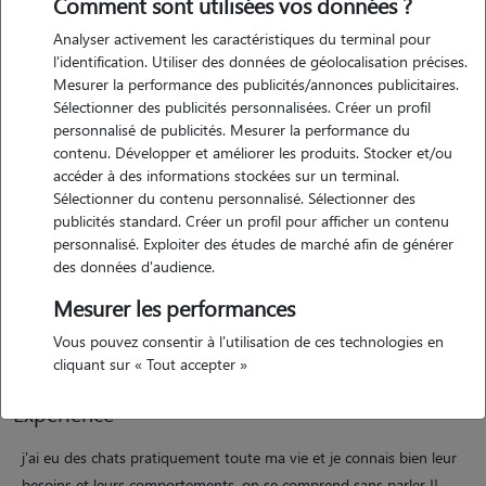
Comment sont utilisées vos données ?
Analyser activement les caractéristiques du terminal pour
l'identification. Utiliser des données de géolocalisation précises.
Mesurer la performance des publicités/annonces publicitaires.
Motivation
Sélectionner des publicités personnalisées. Créer un profil
personnalisé de publicités. Mesurer la performance du
bonjour, je suis une jeune femme de 34 ans, sérieuse, responsable et
contenu. Développer et améliorer les produits. Stocker et/ou
disponible. je propose : - de promener, de rendre visite ou de garder
accéder à des informations stockées sur un terminal.
votre animal à votre domicile ou chez moi pendant votre absence. -
Sélectionner du contenu personnalisé. Sélectionner des
bien que passionnée de tous les animaux (chats, chiens, oiseaux,
publicités standard. Créer un profil pour afficher un contenu
personnalisé. Exploiter des études de marché afin de générer
poissons), j'apprécie particulièrement les chats que je connais bien,
des données d'audience.
que ce soit de point de vue comportemental ou besoins. - j'ai
également une bonne expérience des perroquets. - votre animal sera
Mesurer les performances
promené, câliné, chouchouté et aimé.
Vous pouvez consentir à l'utilisation de ces technologies en
cliquant sur « Tout accepter »
Expérience
j'ai eu des chats pratiquement toute ma vie et je connais bien leur
besoins et leurs comportements. on se comprend sans parler !!