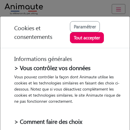
Animaute
/
Provence Alpes Côte d'Azur
/
Bouches-du-Rhône
/
Aix-
Paramétrer
Cookies et
en-Provence
consentements
Tout accepter
Aurélie - Petsitter à
AIX EN PROVENCE
Informations générales
> Vous contrôlez vos données
Vous pouvez contrôler la façon dont Animaute utilise les
• 43 ans
cookies et les technologies similaires en faisant des choix ci-
dessous. Notez que si vous désactivez complètement les
cookies et technologies similaires, le site Animaute risque de
ne pas fonctionner correctement.
> Comment faire des choix
1 animal
Appartement