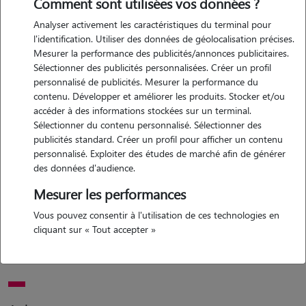
Comment sont utilisées vos données ?
Analyser activement les caractéristiques du terminal pour
l'identification. Utiliser des données de géolocalisation précises.
Motivation
Mesurer la performance des publicités/annonces publicitaires.
Sélectionner des publicités personnalisées. Créer un profil
difficile de partir en vacances et de laisser son animal sans
personnalisé de publicités. Mesurer la performance du
compagnie. pour cela, vous pouvez compter sur moi. je peux passer
contenu. Développer et améliorer les produits. Stocker et/ou
le voir, lui donner tout l'amour dont il a besoin pendant votre
accéder à des informations stockées sur un terminal.
absence, vous pouvez compter sur moi.
Sélectionner du contenu personnalisé. Sélectionner des
publicités standard. Créer un profil pour afficher un contenu
personnalisé. Exploiter des études de marché afin de générer
des données d'audience.
Expérience
Mesurer les performances
j'ai déjà eut un chat, un chien, et j'ai actuellement des poissons et des
Vous pouvez consentir à l'utilisation de ces technologies en
crevettes.( un bac de 60 litres d'eau douce). j'aime prendre soin de
cliquant sur « Tout accepter »
tous les animaux depuis toute petite. les animaux nous apportent
tant de douceur!