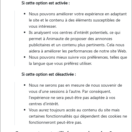
Si cette option est activée :
2 animaux
Maison
Nous pouvons améliorer votre expérience en adaptant
le site et le contenu à des éléments susceptibles de
Véhiculé
vous intéresser.
Ils analysent vos centres d'intérêt potentiels, ce qui
permet à Animaute de proposer des annonces
publicitaires et un contenu plus pertinents. Cela nous
Contacter
aidera à améliorer les performances de notre site Web.
Nous pouvons mieux suivre vos préférences, telles que
L'envoi d'une demande est sans engagement
la langue que vous préférez utiliser.
Si cette option est désactivée :
Nous ne serons pas en mesure de nous souvenir de
Motivation
vous d'une sessions à l'autre. Par conséquent,
l'expérience ne sera peut-être pas adaptée à vos
centres d'intérêt.
madame, monsieur, passionné d'animaux, je vous propose mes
Vous aurez toujours accès au contenu du site mais
services en tant que pet-sitter. sérieux et rigoureux, je suis une
certaines fonctionnalités qui dépendent des cookies ne
personne de confiance et c'est avec plaisir que je prends soin de
fonctionneront peut-être pas.
garder des animaux pendant l'absence de leurs maîtres.