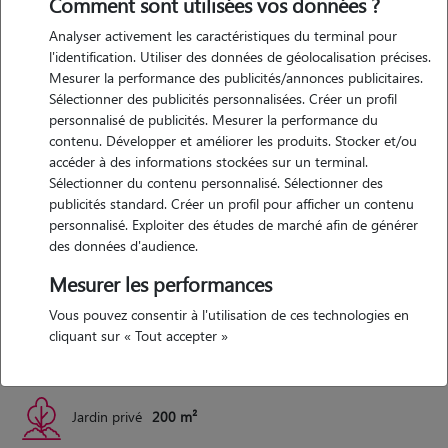
Comment sont utilisées vos données ?
Analyser activement les caractéristiques du terminal pour
Expérience
l'identification. Utiliser des données de géolocalisation précises.
Mesurer la performance des publicités/annonces publicitaires.
Sélectionner des publicités personnalisées. Créer un profil
ayant grandi à la campagne et ayant côtoyé tous les jours des
personnalisé de publicités. Mesurer la performance du
animaux j'aimerai apprendre à connaître les vôtres. de plus ma
contenu. Développer et améliorer les produits. Stocker et/ou
compagne et moi avons deux petits chats , toup et itachi, nous avons
accéder à des informations stockées sur un terminal.
un extérieur clôturé et à la campagne.
Sélectionner du contenu personnalisé. Sélectionner des
publicités standard. Créer un profil pour afficher un contenu
personnalisé. Exploiter des études de marché afin de générer
des données d'audience.
Logement
Mesurer les performances
maison avec 1 étage
Vous pouvez consentir à l'utilisation de ces technologies en
cliquant sur « Tout accepter »
Maison
77 m²
Jardin privé
200 m²