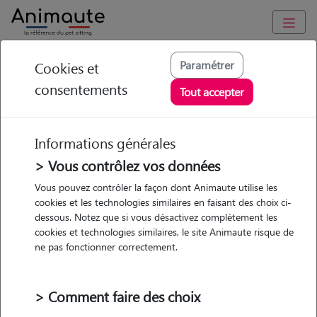
Animaute
/
Normandie
/
Eure
/
Neaufles-Saint-Martin
Paramétrer
Cookies et
consentements
Axel-charles -
Tout accepter
Petsitter à NEAUFLES
ST MARTIN
Informations générales
> Vous contrôlez vos données
Vous pouvez contrôler la façon dont Animaute utilise les
cookies et les technologies similaires en faisant des choix ci-
• 26 ans
dessous. Notez que si vous désactivez complètement les
Garde
cookies et technologies similaires, le site Animaute risque de
chez le Pet Sitter
ne pas fonctionner correctement.
> Comment faire des choix