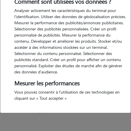
Comment sont utilisées vos données ?
Analyser activement les caractéristiques du terminal pour
Motivation
l'identification. Utiliser des données de géolocalisation précises.
Mesurer la performance des publicités/annonces publicitaires.
durant mon temps libre, c'est une façon de profiter d'un moment
Sélectionner des publicités personnalisées. Créer un profil
agréable en compagnie. que ce soit, d'aller les promener à l'extérieur
personnalisé de publicités. Mesurer la performance du
ou de rester à leur domicile. hésitez pas si besoin, je serais ravie de
contenu. Développer et améliorer les produits. Stocker et/ou
vous rendre service!
accéder à des informations stockées sur un terminal.
Sélectionner du contenu personnalisé. Sélectionner des
publicités standard. Créer un profil pour afficher un contenu
personnalisé. Exploiter des études de marché afin de générer
Expérience
des données d'audience.
j'ai 1 chien et 3 chats chez ma mère donc j'ai l'habitude de m'en
Mesurer les performances
occuper et je suis tres à l'aise. chez moi à bordeaux je n'ai pas
Vous pouvez consentir à l'utilisation de ces technologies en
d'animaux car mon appartement est trop petit. je m'adapte
cliquant sur « Tout accepter »
facilement en fonction de l'animal de compagnie et en fonction de
leur habitudes au quotidien!