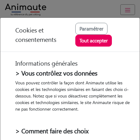
Animaute
/
Nouvelle Aquitaine
/
Gironde
/
Bordeaux
Paramétrer
Cookies et
consentements
Axelle - Petsitter à
Tout accepter
BORDEAUX
Informations générales
> Vous contrôlez vos données
• 25 ans
Vous pouvez contrôler la façon dont Animaute utilise les
cookies et les technologies similaires en faisant des choix ci-
dessous. Notez que si vous désactivez complètement les
cookies et technologies similaires, le site Animaute risque de
ne pas fonctionner correctement.
Pas d'animaux
Appartement
> Comment faire des choix