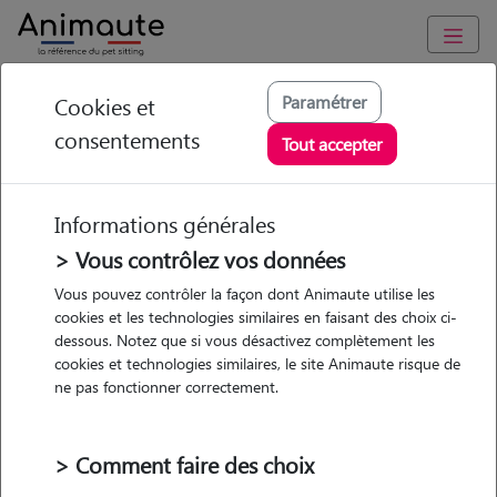
Animaute
/
Hauts-de-France
/
Somme
/
Amiens
Paramétrer
Cookies et
consentements
Carole - Petsitter à
Tout accepter
AMIENS
Informations générales
> Vous contrôlez vos données
• 20 ans
Vous pouvez contrôler la façon dont Animaute utilise les
cookies et les technologies similaires en faisant des choix ci-
dessous. Notez que si vous désactivez complètement les
cookies et technologies similaires, le site Animaute risque de
ne pas fonctionner correctement.
2 animaux
Appartement
> Comment faire des choix