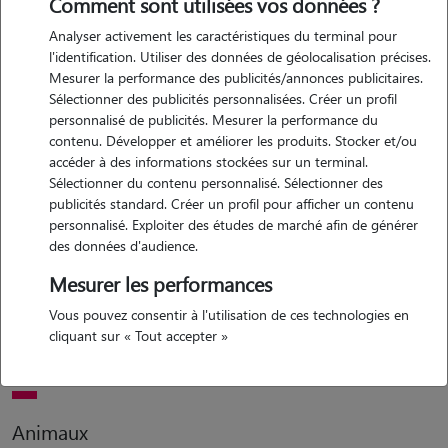
Comment sont utilisées vos données ?
Analyser activement les caractéristiques du terminal pour
Motivation
l'identification. Utiliser des données de géolocalisation précises.
Mesurer la performance des publicités/annonces publicitaires.
je souhaite garder des animaux car j'aime passer mon temps avec les
Sélectionner des publicités personnalisées. Créer un profil
animaux, c'est affectueux et j'aime aider les gens, si je peux aider les
personnalisé de publicités. Mesurer la performance du
gens qui n'ont pas forcément le temps où ont des imprévus et passer
contenu. Développer et améliorer les produits. Stocker et/ou
du temps avec des animaux ca me va
accéder à des informations stockées sur un terminal.
Sélectionner du contenu personnalisé. Sélectionner des
publicités standard. Créer un profil pour afficher un contenu
personnalisé. Exploiter des études de marché afin de générer
Expérience
des données d'audience.
j'ai toujours eu des animaux depuis enfant ,chats ,chiens ,tortue
Mesurer les performances
,poissons . je me suis toujours occupé d'eux avec amour. que ce soit
Vous pouvez consentir à l'utilisation de ces technologies en
les promenades, les nourrir ,les laver ,prendre soin d'eux ,jouer avec
cliquant sur « Tout accepter »
eux ...
Animaux