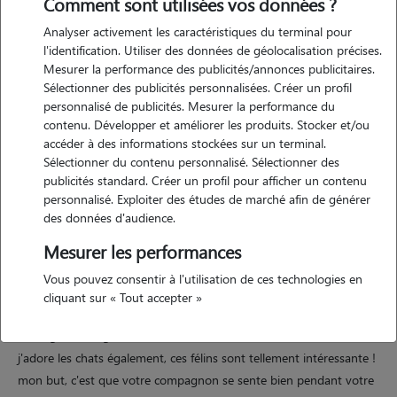
Comment sont utilisées vos données ?
Analyser activement les caractéristiques du terminal pour
l'identification. Utiliser des données de géolocalisation précises.
Mesurer la performance des publicités/annonces publicitaires.
Sélectionner des publicités personnalisées. Créer un profil
Motivation
personnalisé de publicités. Mesurer la performance du
contenu. Développer et améliorer les produits. Stocker et/ou
déjà bonjour ! je m'inscris dans ce domaine pour me faire un peu
accéder à des informations stockées sur un terminal.
d'argent de poche et de prendre soin de petites boules de poils
Sélectionner du contenu personnalisé. Sélectionner des
adorable ! je m'appelle donc catinca, je suis quelqu'un de patient,
publicités standard. Créer un profil pour afficher un contenu
personnalisé. Exploiter des études de marché afin de générer
calme et attentionné, et je fais toujours en sorte que chaque animal
des données d'audience.
se sente en confiance avec moi. je parle plusieurs langues (si besoin),
je sais m'occuper de chiens et de chats (mais j'aimerais apprendre a
Mesurer les performances
m'occuper aussi des furets et autres bien évidemment). j'accepte tout
Vous pouvez consentir à l'utilisation de ces technologies en
animal. mes promenades dure la plupart du temps 1h mais peuvent
cliquant sur « Tout accepter »
durer plus si l'animal a de l'énergie ! j'ai deux chiens (un petit yorshire
et un grand berger suisse) donc tout les chiens me conviennent.
j'adore les chats également, ces félins sont tellement intéressante !
mon but, c'est que votre compagnon se sente bien pendant votre