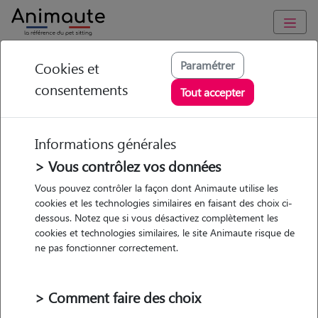
Animaute
/
Bretagne
/
Finistère
/
Quimper
Paramétrer
Cookies et
consentements
Catinca - Petsitter à
Tout accepter
QUIMPER
Informations générales
> Vous contrôlez vos données
• 18 ans
Vous pouvez contrôler la façon dont Animaute utilise les
cookies et les technologies similaires en faisant des choix ci-
Garde
dessous. Notez que si vous désactivez complètement les
chez le Pet Sitter
cookies et technologies similaires, le site Animaute risque de
ne pas fonctionner correctement.
> Comment faire des choix
6 animaux
Maison