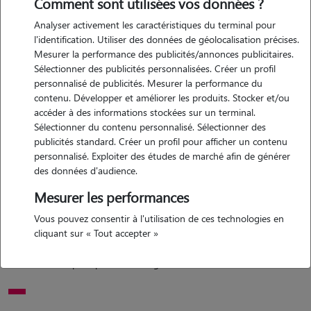
Comment sont utilisées vos données ?
Analyser activement les caractéristiques du terminal pour
l'identification. Utiliser des données de géolocalisation précises.
Motivation
Mesurer la performance des publicités/annonces publicitaires.
Sélectionner des publicités personnalisées. Créer un profil
bonjour, je m'appelle celia et j'habite à anse. cela fait maintenant 5
personnalisé de publicités. Mesurer la performance du
ans que je travaille en tant qu'assistante vétérinaire je suis donc apte
contenu. Développer et améliorer les produits. Stocker et/ou
à donner des médicaments, faire des injections ( pour les
accéder à des informations stockées sur un terminal.
Sélectionner du contenu personnalisé. Sélectionner des
diabétiques), etc
publicités standard. Créer un profil pour afficher un contenu
personnalisé. Exploiter des études de marché afin de générer
des données d'audience.
Expérience
Mesurer les performances
cela fait 5 ans que je travaille en tant qu'assistante vétérinaire. j'ai
Vous pouvez consentir à l'utilisation de ces technologies en
également garder à leur domicile plusieurs animaux que ce soit sur
cliquant sur « Tout accepter »
plusieurs visites ou en restant sur demande au domicile. hésitez pas à
me contacter pour plus de renseignements.