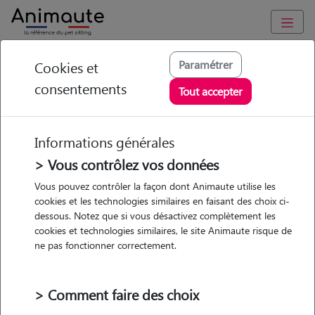
Animaute
/
Auvergne-Rhône-Alpes
/
Rhône
/
Anse
Paramétrer
Cookies et
consentements
Celia - Petsitter à
Tout accepter
Anse
Informations générales
> Vous contrôlez vos données
• 25 ans
Vous pouvez contrôler la façon dont Animaute utilise les
cookies et les technologies similaires en faisant des choix ci-
dessous. Notez que si vous désactivez complètement les
cookies et technologies similaires, le site Animaute risque de
ne pas fonctionner correctement.
1 animal
Appartement
> Comment faire des choix