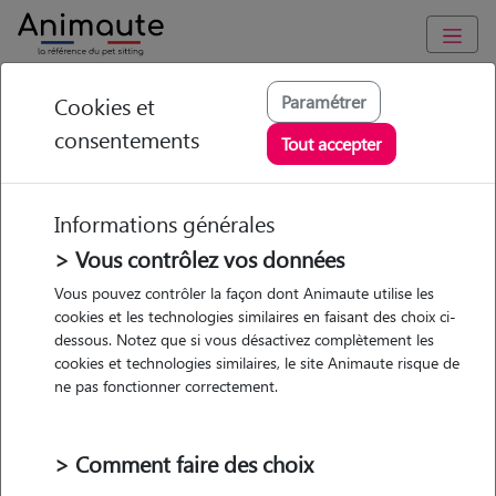
Animaute
/
Ile-de-France
/
Val-d'Oise
/
Montmorency
Paramétrer
Cookies et
consentements
Cendrine - Petsitter à
Tout accepter
MONTMORENCY
Informations générales
> Vous contrôlez vos données
• 54 ans
Vous pouvez contrôler la façon dont Animaute utilise les
cookies et les technologies similaires en faisant des choix ci-
Garde
Promenades
dessous. Notez que si vous désactivez complètement les
chez le Pet Sitter
cookies et technologies similaires, le site Animaute risque de
ne pas fonctionner correctement.
> Comment faire des choix
Pas d'animaux
Appartement