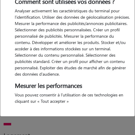
Comment sont utilisées vos données ?
Analyser activement les caractéristiques du terminal pour
l'identification. Utiliser des données de géolocalisation précises.
Mesurer la performance des publicités/annonces publicitaires.
Motivation
Sélectionner des publicités personnalisées. Créer un profil
personnalisé de publicités. Mesurer la performance du
bonjour, je shouaite rendre service aux personnes partant en
contenu. Développer et améliorer les produits. Stocker et/ou
vacances et n'ayant personne à qui confier son animal. je suis une
accéder à des informations stockées sur un terminal.
personne de confiance qui en prendra très soin et lui donnera de
Sélectionner du contenu personnalisé. Sélectionner des
l'amour.
publicités standard. Créer un profil pour afficher un contenu
personnalisé. Exploiter des études de marché afin de générer
des données d'audience.
Expérience
Mesurer les performances
Vous pouvez consentir à l'utilisation de ces technologies en
j'ai eu moi même des chats( ayant eu 19-20ans) et rongeurs, je sais
cliquant sur « Tout accepter »
donner des médicaments, soins etc à l'animal en cas de besoin. cela
fait déjà depuis 20 ans ! vous pouvez être serein pour cela .