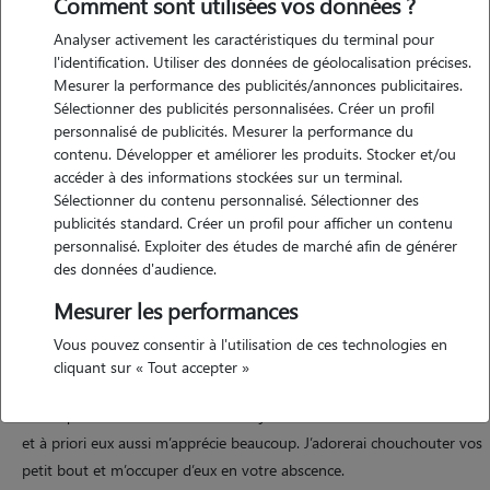
Comment sont utilisées vos données ?
Analyser activement les caractéristiques du terminal pour
Motivation
l'identification. Utiliser des données de géolocalisation précises.
Mesurer la performance des publicités/annonces publicitaires.
J'aime énormément les animaux depuis toute petite j'en ai eu
Sélectionner des publicités personnalisées. Créer un profil
plusieurs des hamster, des poissons, des chats, des chiens et toujours
personnalisé de publicités. Mesurer la performance du
au jours d'aujourd'hui et je souhaite en faire mon métier je suis très
contenu. Développer et améliorer les produits. Stocker et/ou
motiver, très autonome, je serai occuper vos animaux faire toutes
accéder à des informations stockées sur un terminal.
Sélectionner du contenu personnalisé. Sélectionner des
sortent d’activités avec eux , les sortir, les faire se défouler, et aussi
publicités standard. Créer un profil pour afficher un contenu
énormément, les chouchouter, prendre soins d'eux comme si c'etais
personnalisé. Exploiter des études de marché afin de générer
mon enfants.
des données d'audience.
Mesurer les performances
Expérience
Vous pouvez consentir à l'utilisation de ces technologies en
cliquant sur « Tout accepter »
Depuis petite je m'occupe de chats et depuis peu j’ai un chien , aussi
des biquette étant dans une ferme, j’aime énormément les animaux
et à priori eux aussi m’apprécie beaucoup. J’adorerai chouchouter vos
petit bout et m’occuper d’eux en votre abscence.