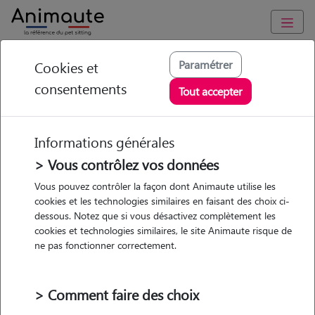
Animaute
/
Bretagne
/
Finistère
/
Gouesnou
Paramétrer
Cookies et
consentements
Chloe - Petsitter à
Tout accepter
Gouesnou
Informations générales
> Vous contrôlez vos données
• 25 ans
Vous pouvez contrôler la façon dont Animaute utilise les
cookies et les technologies similaires en faisant des choix ci-
dessous. Notez que si vous désactivez complètement les
cookies et technologies similaires, le site Animaute risque de
ne pas fonctionner correctement.
2 animaux
Appartement
> Comment faire des choix