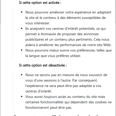
Trouver mon Pet Sitter
Si cette option est activée :
Nous pouvons améliorer votre expérience en adaptant
Compte pet sitter qui n'existe plus
le site et le contenu à des éléments susceptibles de
vous intéresser.
Ils analysent vos centres d'intérêt potentiels, ce qui
permet à Animaute de proposer des annonces
publicitaires et un contenu plus pertinents. Cela nous
aidera à améliorer les performances de notre site Web.
Nous pouvons mieux suivre vos préférences, telles que
Petsitter inactif
la langue que vous préférez utiliser.
Si cette option est désactivée :
Ce pet sitter n'existe pas/plus sur notre site. Merci de
Nous ne serons pas en mesure de nous souvenir de
renouveler votre recherche.
vous d'une sessions à l'autre. Par conséquent,
l'expérience ne sera peut-être pas adaptée à vos
centres d'intérêt.
Vous aurez toujours accès au contenu du site mais
certaines fonctionnalités qui dépendent des cookies ne
fonctionneront peut-être pas.