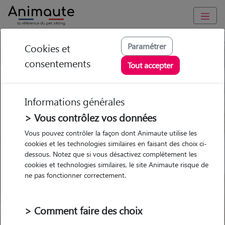
Trouvez votre gardien idéal !
Paramétrer
Cookies et
consentements
Tout accepter
Informations générales
Garde
Garde
Promenades
Promenades
chez le Pet Sitter
chez le Pet Sitter
Visites
Visites
> Vous contrôlez vos données
Vous pouvez contrôler la façon dont Animaute utilise les
Ville
cookies et les technologies similaires en faisant des choix ci-
dessous. Notez que si vous désactivez complètement les
cookies et technologies similaires, le site Animaute risque de
ne pas fonctionner correctement.
Pour quel animal ?
> Comment faire des choix