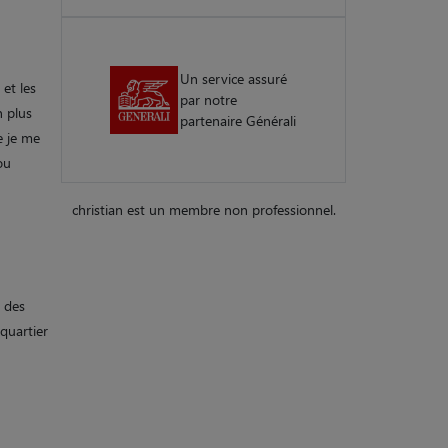
Un service assuré
 et les
par notre
n plus
partenaire Générali
e je me
ou
christian est un membre non professionnel.
e des
quartier