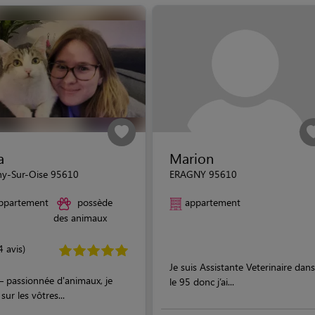
a
Marion
ny-Sur-Oise 95610
ERAGNY 95610
ppartement
possède
appartement
des animaux
4 avis)
Je suis Assistante Veterinaire dans
 – passionnée d'animaux, je
le 95 donc j’ai...
 sur les vôtres...