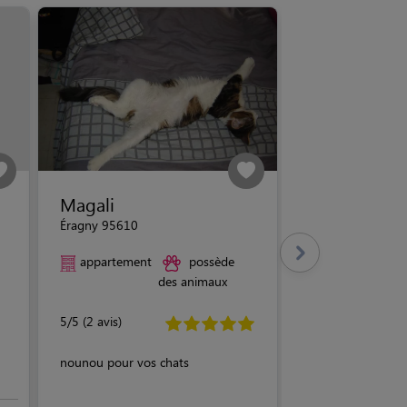
Magali
Éragny 95610
appartement
possède
des animaux
5/5 (2 avis)
nounou pour vos chats