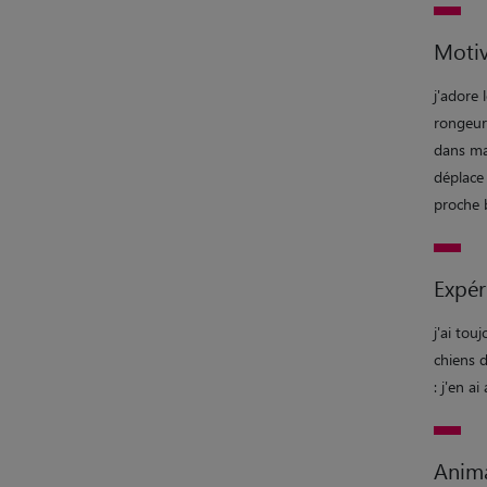
Motiv
j'adore 
rongeurs
dans ma
déplace 
proche b
Expér
j'ai tou
chiens d
: j'en a
Anim