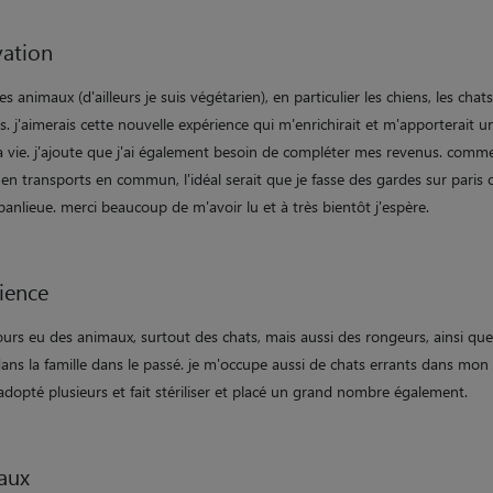
ation
les animaux (d'ailleurs je suis végétarien), en particulier les chiens, les chats
. j'aimerais cette nouvelle expérience qui m'enrichirait et m'apporterait u
 vie. j'ajoute que j'ai également besoin de compléter mes revenus. comm
en transports en commun, l'idéal serait que je fasse des gardes sur paris 
anlieue. merci beaucoup de m'avoir lu et à très bientôt j'espère.
ience
jours eu des animaux, surtout des chats, mais aussi des rongeurs, ainsi qu
ans la famille dans le passé. je m'occupe aussi de chats errants dans mon 
i adopté plusieurs et fait stériliser et placé un grand nombre également.
aux