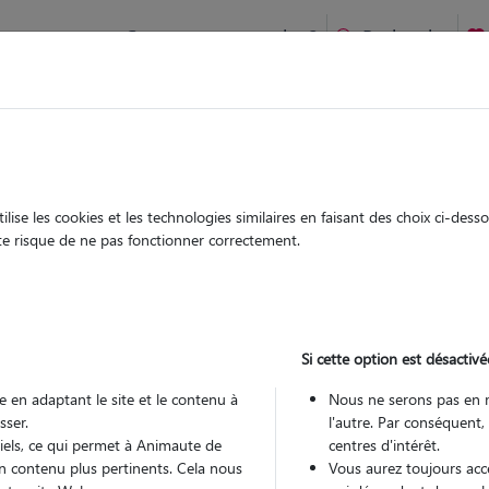
Comment ça marche ?
Recherche
te
/
Ile-de-France
/
Val-d'Oise
/
Éragny
ise les cookies et les technologies similaires en faisant des choix ci-des
ristian
ute risque de ne pas fonctionner correctement.
 sitter à ERAGNY 95610
 ans
Si cette option est désactivé
 en adaptant le site et le contenu à
Nous ne serons pas en 
sser.
l'autre. Par conséquent,
tiels, ce qui permet à Animaute de
centres d'intérêt.
n contenu plus pertinents. Cela nous
Vous aurez toujours accè