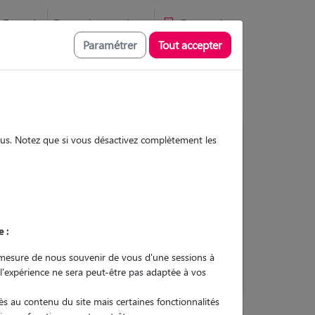
Favoris
Devenir pet sitter
Connexion
Paramétrer
Tout accepter
sous. Notez que si vous désactivez complètement les
Contacter
e :
L'envoi d'une demande est sans
engagement
mesure de nous souvenir de vous d'une sessions à
 l'expérience ne sera peut-être pas adaptée à vos
s au contenu du site mais certaines fonctionnalités