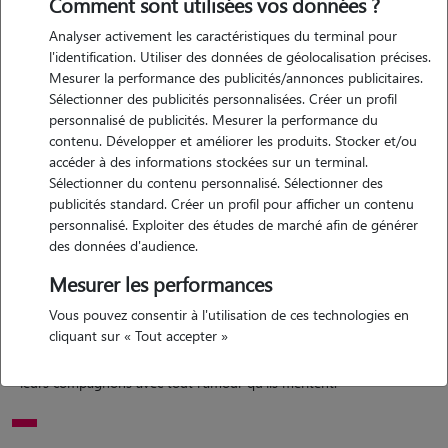
Comment sont utilisées vos données ?
Analyser activement les caractéristiques du terminal pour
l'identification. Utiliser des données de géolocalisation précises.
Motivation
Mesurer la performance des publicités/annonces publicitaires.
Sélectionner des publicités personnalisées. Créer un profil
je m'appelle ciline, et je suis une grande passionnée des animaux.
personnalisé de publicités. Mesurer la performance du
depuis toujours, j'aime prendre soin d'eux, les comprendre et leur
contenu. Développer et améliorer les produits. Stocker et/ou
apporter toute l'affection et l'attention dont ils ont besoin. garder des
accéder à des informations stockées sur un terminal.
animaux en tant que pet-sitter est pour moi une véritable vocation,
Sélectionner du contenu personnalisé. Sélectionner des
publicités standard. Créer un profil pour afficher un contenu
car cela me permet de combiner ma passion avec une activité
personnalisé. Exploiter des études de marché afin de générer
enrichissante. j'apprécie leur compagnie et je suis attentive à leur
des données d'audience.
bien-être, que ce soit pour les nourrir, les promener ou simplement
Mesurer les performances
leur offrir du réconfort en l'absence de leurs propriétaires. sérieuse et
responsable, je m'engage à m'occuper des animaux avec douceur et
Vous pouvez consentir à l'utilisation de ces technologies en
respect, en veillant à leur sécurité et à leur bonheur. ce serait un
cliquant sur « Tout accepter »
plaisir pour moi de pouvoir aider les propriétaires en prenant soin de
leurs compagnons avec tout l'amour qu'ils méritent.