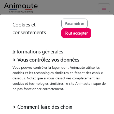
Animaute
/
Provence Alpes Côte d'Azur
/
Bouches-du-Rhône
/
Paramétrer
Cookies et
Marseille 9e Arrondissement
consentements
Tout accepter
Ciline - Petsitter à
MARSEILLE 09
Informations générales
> Vous contrôlez vos données
Vous pouvez contrôler la façon dont Animaute utilise les
• 21 ans
cookies et les technologies similaires en faisant des choix ci-
dessous. Notez que si vous désactivez complètement les
cookies et technologies similaires, le site Animaute risque de
ne pas fonctionner correctement.
> Comment faire des choix
2 animaux
Maison