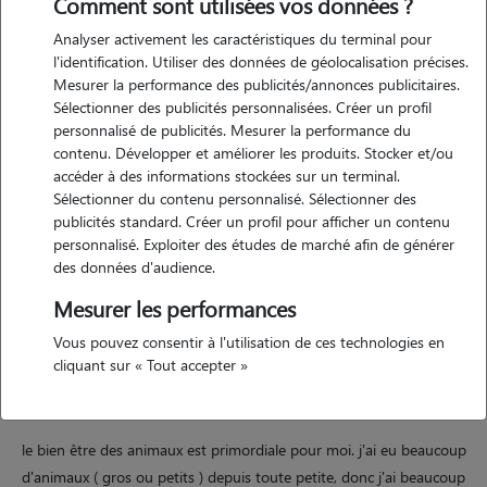
Comment sont utilisées vos données ?
Analyser activement les caractéristiques du terminal pour
l'identification. Utiliser des données de géolocalisation précises.
Mesurer la performance des publicités/annonces publicitaires.
Sélectionner des publicités personnalisées. Créer un profil
Motivation
personnalisé de publicités. Mesurer la performance du
contenu. Développer et améliorer les produits. Stocker et/ou
bonjour, nous appelons clara et franck nous avons beaucoup de
accéder à des informations stockées sur un terminal.
disponibilité. amoureux des animaux, et en ayant déjà eu (chiens,
Sélectionner du contenu personnalisé. Sélectionner des
chats, lapins..) et actuellement un chat à la maison, nous sommes
publicités standard. Créer un profil pour afficher un contenu
apte à pouvoir m'occuper de vos animaux. nous avons chacun notre
personnalisé. Exploiter des études de marché afin de générer
permis, ainsi que la voiture donc nous pouvons nous déplacer chez
des données d'audience.
vous. nous nous tenons à votre disposition, et espère une réponse
Mesurer les performances
positive de votre part.
Vous pouvez consentir à l'utilisation de ces technologies en
cliquant sur « Tout accepter »
Expérience
le bien être des animaux est primordiale pour moi. j'ai eu beaucoup
d'animaux ( gros ou petits ) depuis toute petite, donc j'ai beaucoup