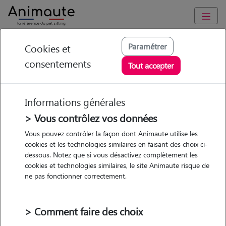
Animaute
/
Ile-de-France
/
Seine-et-Marne
/
Sivry-Courtry
Paramétrer
Cookies et
consentements
Clara franck -
Tout accepter
Petsitter à Sivry
Courtry
Informations générales
> Vous contrôlez vos données
Vous pouvez contrôler la façon dont Animaute utilise les
cookies et les technologies similaires en faisant des choix ci-
• 29 ans
dessous. Notez que si vous désactivez complètement les
cookies et technologies similaires, le site Animaute risque de
ne pas fonctionner correctement.
> Comment faire des choix
1 animal
Maison