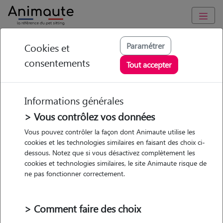
Animaute
/
Nouvelle Aquitaine
/
Charente-Maritime
/
Périgny
Paramétrer
Cookies et
consentements
Clementine -
Tout accepter
Petsitter à PERIGNY
Informations générales
> Vous contrôlez vos données
• 21 ans
Vous pouvez contrôler la façon dont Animaute utilise les
cookies et les technologies similaires en faisant des choix ci-
dessous. Notez que si vous désactivez complètement les
cookies et technologies similaires, le site Animaute risque de
ne pas fonctionner correctement.
2 animaux
Maison
> Comment faire des choix