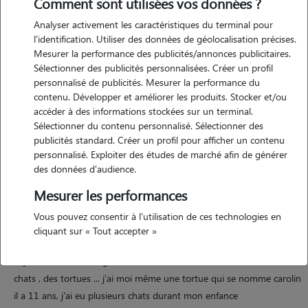
Comment sont utilisées vos données ?
Analyser activement les caractéristiques du terminal pour
Motivation
l'identification. Utiliser des données de géolocalisation précises.
Mesurer la performance des publicités/annonces publicitaires.
bonjour je suis clementine âgée de 20 ans, étudiante en deuxième
Sélectionner des publicités personnalisées. Créer un profil
année de manip radio à fontenay le comte. je suis originaire de la
personnalisé de publicités. Mesurer la performance du
rochelle, je possède le permis de conduire ainsi qu'une voiture pour
contenu. Développer et améliorer les produits. Stocker et/ou
me déplacer chez vous ,) passionnée par les animaux depuis toujours,
accéder à des informations stockées sur un terminal.
Sélectionner du contenu personnalisé. Sélectionner des
j'ai décidé d'être petsitter afin de m'apporter un petit complément
publicités standard. Créer un profil pour afficher un contenu
financier. il est préférable que je me déplace à votre domicile pour
personnalisé. Exploiter des études de marché afin de générer
garder votre petites boules de poils ,)
des données d'audience.
Mesurer les performances
Expérience
Vous pouvez consentir à l'utilisation de ces technologies en
cliquant sur « Tout accepter »
en effet ce n'est pas ma première expérience avec les animaux, j'ai
déjà eu l'occasion de garder divers animaux comme des chiens , des
chats , des tortues ... j'ai moi même une tortue qui se nomme carolin
il a 11 ans, j'ai eu plusieurs chats durant mon enfance