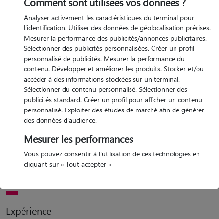
Comment sont utilisées vos données ?
Analyser activement les caractéristiques du terminal pour
l'identification. Utiliser des données de géolocalisation précises.
Mesurer la performance des publicités/annonces publicitaires.
Motivation
Sélectionner des publicités personnalisées. Créer un profil
personnalisé de publicités. Mesurer la performance du
bonjour, je suis coralie, j'ai 20 ans et je suis passionnée par les
contenu. Développer et améliorer les produits. Stocker et/ou
animaux depuis toujours. leur bien-être et leur protection ont une
accéder à des informations stockées sur un terminal.
vraie importance dans ma vie. je travaille actuellement chez
Sélectionner du contenu personnalisé. Sélectionner des
intermarché, mais je souhaite me réorienter vers le domaine de la
publicités standard. Créer un profil pour afficher un contenu
personnalisé. Exploiter des études de marché afin de générer
protection animale. pour cela, je cherche à acquérir de l'expérience
des données d'audience.
concrète auprès des animaux, que ce soit en garde, soins ou
accompagnement au quotidien. je suis sérieuse, motivée, attentive et
Mesurer les performances
j'aime apprendre. je serais ravie de pouvoir mettre mon énergie et
Vous pouvez consentir à l'utilisation de ces technologies en
mon amour des animaux au service de vos compagnons. merci de
cliquant sur « Tout accepter »
me contacter.
Expérience