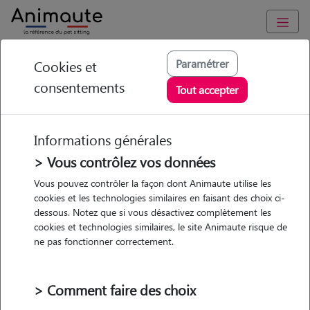
Animaute
/
Bourgogne-Franche-Comte
/
Saône-et-Loire
/
Le Creusot
Paramétrer
Cookies et
consentements
Coralie - Petsitter à
Tout accepter
LE CREUSOT
Informations générales
> Vous contrôlez vos données
• 20 ans
Vous pouvez contrôler la façon dont Animaute utilise les
cookies et les technologies similaires en faisant des choix ci-
Garde
dessous. Notez que si vous désactivez complètement les
chez le Pet Sitter
cookies et technologies similaires, le site Animaute risque de
ne pas fonctionner correctement.
> Comment faire des choix
2 animaux
Appartement